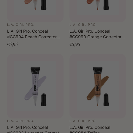
L.A. GIRL PRO.
L.A. GIRL PRO.
L.A. Girl Pro. Conceal
L.A. Girl Pro. Conceal
#GC994 Peach Corrector
#GC990 Orange Corrector
(Neutralizes Blue/Green
(Neutralizes Dark Tones)
€5,95
€5,95
Tones)
L.A. GIRL PRO.
L.A. GIRL PRO.
L.A. Girl Pro. Conceal
L.A. Girl Pro. Conceal
#GC993 Lavender Corrector
#GC984 Toffee