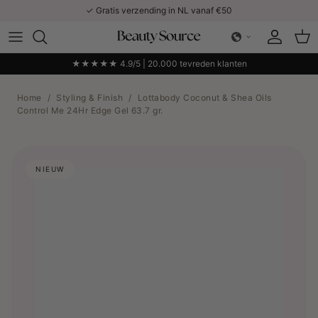
Ga naar inhoud
✓ Gratis verzending in NL vanaf €50
Account
Win
★★★★★ 4.9/5 | 20.000 tevreden klanten
Home
/
Styling & Finish
/
Lottabody Coconut & Shea Oils
Control Me 24Hr Edge Gel 63.7 gr.
NIEUW