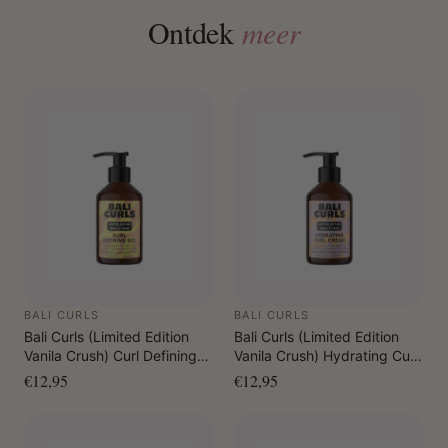
Ontdek
meer
BALI CURLS
BALI CURLS
Bali Curls (Limited Edition
Bali Curls (Limited Edition
Vanila Crush) Curl Defining
Vanila Crush) Hydrating Curl
Gel 150 ml
Cream 150 ml
€12,95
€12,95