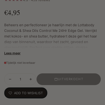
€4,95
Beheers en perfectioneer je haarlijn met de Lottabody
Coconut & Shea Oils Control Me 24Hr Edge Gel. Verrijkt
met kokos- en shea butter, hydrateert deze gel het haar
diep van binnenuit, waardoor het zacht, gevoed en
glanzend blijft. Perfect voor gladde stijlen, strakke
paardenstaarten, updo’s en gestructureerde looks.
Lees meer
Tijdelijk niet leverbaar
Belangrijkste Kenmerken:
Controleert, fixeert en verzacht de haarlijn
UITVERKOCHT
Hydrateert en versterkt zonder schilfers
Niet-plakkerig, niet-vettig en maakt het haar niet hard
ADD TO WISHLIST
Geschikt voor zowel relaxed als natuurlijk haar
Vrij van sulfaten, minerale olie en petrolatum