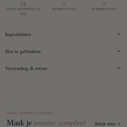
Hoe te gebruiken:
Breng met je vingertoppen aan op de
Gratis verzending v.a.
Morgen in huis
14 dagen retour
haarlijn om pluis te controleren en een gepolijste, gladde
€50
look te creëren. Houdt tot 24 uur lang.
Ingrediënten
Hoe te gebruiken
Verzending & retour
VAAK SAMEN GEKOCHT
Maak je
routine compleet
Bekijk alles →