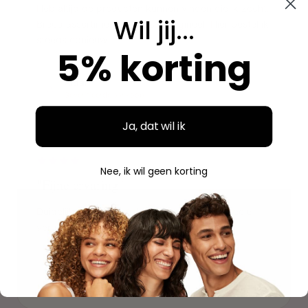
Heb altijd de producten kunnen vinden die ik zocht.
Wil jij...
Breed assortiment en alles is origineel. Hier bestel ik
steeds opnieuw.
5% korting
Aidan
A
Geverifieerde aankoop
Ja, dat wil ik
"
Nee, ik wil geen korting
"Fijne ervaring"
Duidelijke website, makkelijk bestellen en mooie
verpakking. Volgende keer weer.
Savannah
S
Geverifieerde aankoop