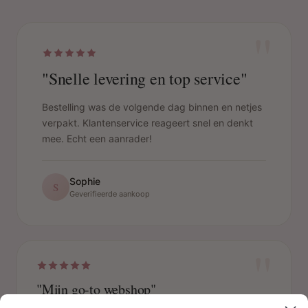
"
"Snelle levering en top service"
Bestelling was de volgende dag binnen en netjes
verpakt. Klantenservice reageert snel en denkt
mee. Echt een aanrader!
Sophie
S
Geverifieerde aankoop
"
"Mijn go-to webshop"