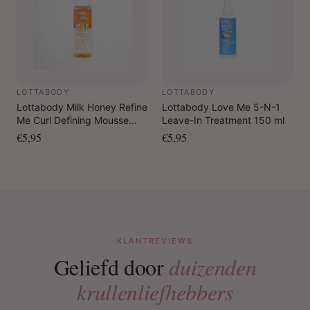
LOTTABODY
LOTTABODY
Lottabody Milk Honey Refine
Lottabody Love Me 5-N-1
Me Curl Defining Mousse
Leave-In Treatment 150 ml
207 ml
€5,95
€5,95
KLANTREVIEWS
Geliefd door
duizenden
krullenliefhebbers