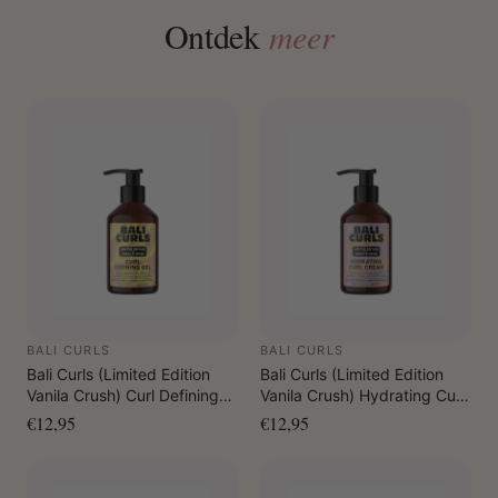
Ontdek
meer
BALI CURLS
BALI CURLS
Bali Curls (Limited Edition
Bali Curls (Limited Edition
Vanila Crush) Curl Defining
Vanila Crush) Hydrating Curl
Gel 150 ml
Cream 150 ml
€12,95
€12,95