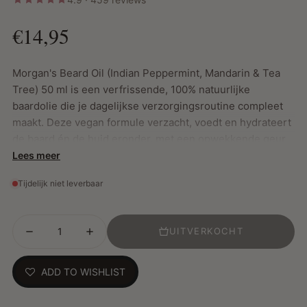
€14,95
Morgan's Beard Oil (Indian Peppermint, Mandarin & Tea
Tree) 50 ml is een verfrissende, 100% natuurlijke
baardolie die je dagelijkse verzorgingsroutine compleet
maakt. Deze vegan formule verzacht, voedt en hydrateert
de baard én de huid eronder, met een opwekkende geur
van Indiase pepermunt, mandarijn en tea tree. De lichte
Lees meer
olie wordt snel opgenomen en laat geen vettig residu
Tijdelijk niet leverbaar
achter. Pepermuntolie stimuleert de huid en zorgt voor
een fris gevoel, mandarijnolie verheldert en verzacht,
terwijl tea tree-olie helpt bij het in balans houden van de
UITVERKOCHT
huid en een gezonde baardgroei bevordert. Perfect na
het gebruik van Morgan’s Beard Wash voor een complete
verzorging van baard en huid.
ADD TO WISHLIST