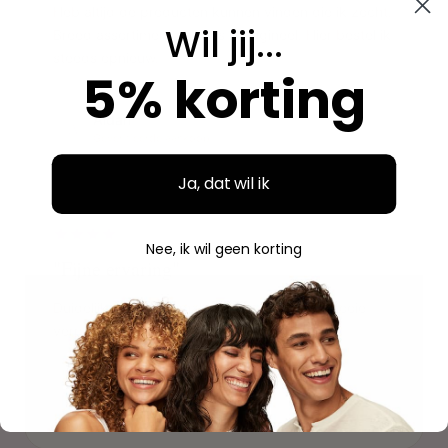
Heb altijd de producten kunnen vinden die ik zocht.
Wil jij...
Breed assortiment en alles is origineel. Hier bestel ik
steeds opnieuw.
5% korting
Aidan
A
Geverifieerde aankoop
Ja, dat wil ik
"
Nee, ik wil geen korting
"Fijne ervaring"
Duidelijke website, makkelijk bestellen en mooie
verpakking. Volgende keer weer.
Savannah
S
Geverifieerde aankoop