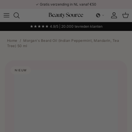
Ga naar inhoud
✓ Gratis verzending in NL vanaf €50
Account
Win
★★★★★ 4.9/5 | 20.000 tevreden klanten
Home
/
Morgan's Beard Oil (Indian Peppermint, Mandarin, Tea
Tree) 50 ml
NIEUW