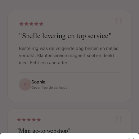
"
"Snelle levering en top service"
Bestelling was de volgende dag binnen en netjes
verpakt. Klantenservice reageert snel en denkt
mee. Echt een aanrader!
Sophie
S
Geverifieerde aankoop
"
"Mijn go-to webshop"