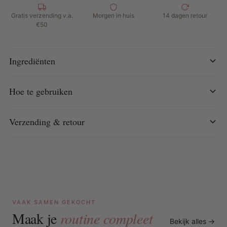
Belangrijkste Kenmerken:
Gratis verzending v.a.
Morgen in huis
14 dagen retour
€50
Verzacht en voedt baardharen met natuurlijke oliën
Hydrateert en kalmeert de huid onder de baard
Stimuleert gezonde baardgroei
Ingrediënten
Fris, opwekkend aroma van pepermunt en citrus
Snel absorberende, niet-vette formule
Hoe te gebruiken
100% natuurlijk en vegan – vrij van kunstmatige
toevoegingen
Geschikt voor dagelijks gebruik en alle baardtypes
Verzending & retour
Hoe te gebruiken:
Breng na het reinigen enkele druppels aan op de
handpalmen. Wrijf warm en masseer door de baard en op
de huid eronder. Dagelijks gebruik wordt aanbevolen voor
optimaal resultaat.
VAAK SAMEN GEKOCHT
Maak je
routine compleet
Bekijk alles →