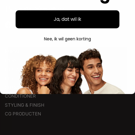
Ja, dat wil ik
Facebook
Instagram
Nee, ik wil geen korting
Menu
MERKEN
NIEUW
BESTSELLERS
SHAMPOO
CONDITIONER
STYLING & FINISH
CG PRODUCTEN