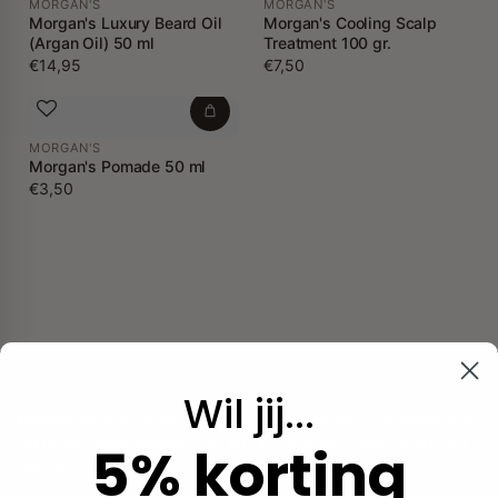
MORGAN'S
MORGAN'S
Morgan's Luxury Beard Oil
Morgan's Cooling Scalp
(Argan Oil) 50 ml
Treatment 100 gr.
€14,95
€7,50
MORGAN'S
Morgan's Pomade 50 ml
€3,50
Wil jij...
Beauty Source is dé plek voor jouw krullen. Alle populaire
en must-have merken zijn bij ons te koop. Geef je krullen
5% korting
wat het verdient!