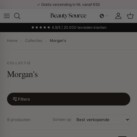
Ga naar inhoud
✓ Gratis verzending in NL vanaf €50
Account
Win
★★★★★ 4.9/5 | 20.000 tevreden klanten
Home
›
Collecties
›
Morgan's
COLLECTIE
Morgan's
Filters
9 producten
Sorteer op