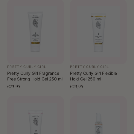
PRETTY CURLY GIRL
PRETTY CURLY GIRL
Pretty Curly Girl Fragrance
Pretty Curly Girl Flexible
Free Strong Hold Gel 250 ml
Hold Gel 250 ml
€23,95
€23,95