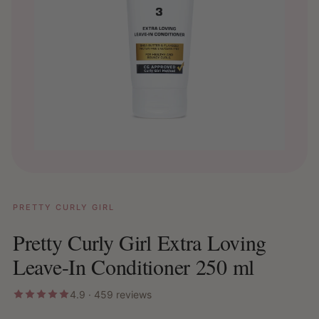
PRETTY CURLY GIRL
Pretty Curly Girl Extra Loving
Leave-In Conditioner 250 ml
4.9 · 459 reviews