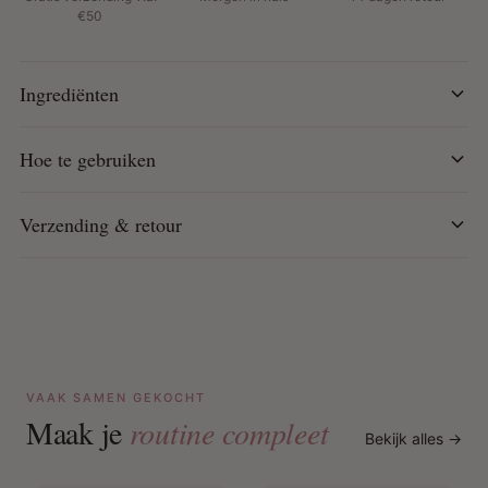
Vegan en CG-approved
€50
Hoe te gebruiken:
Breng aan op nat haar, verdeel in
secties en kam door. Niet uitspoelen.
Ingrediënten
Hoe te gebruiken
Tip:
Combineer met de Pretty Curly Girl Magical Flaxseed
Gel voor shiny, bouncy krullen!
Verzending & retour
VAAK SAMEN GEKOCHT
Maak je
routine compleet
Bekijk alles →