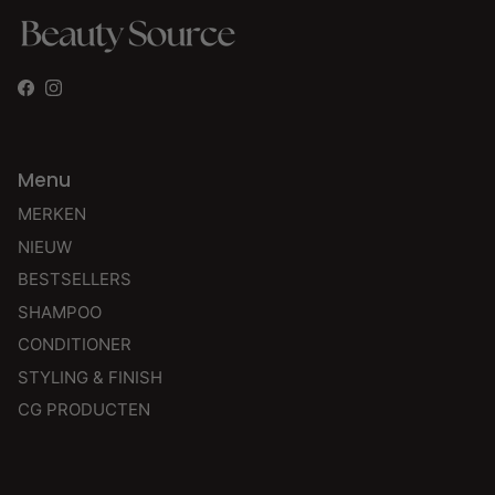
Facebook
Instagram
Menu
MERKEN
NIEUW
BESTSELLERS
SHAMPOO
CONDITIONER
STYLING & FINISH
CG PRODUCTEN