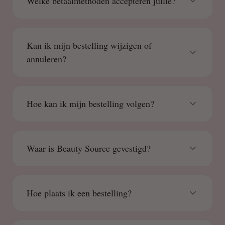
Welke betaalmethoden accepteren jullie?
Kan ik mijn bestelling wijzigen of
annuleren?
Hoe kan ik mijn bestelling volgen?
Waar is Beauty Source gevestigd?
Hoe plaats ik een bestelling?