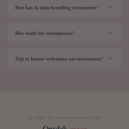
Hoe kan ik mijn bestelling retourneren?
Hoe werkt het retourproces?
Zijn er kosten verbonden aan retourneren?
JE VINDT DIT MISSCHIEN OOK LEUK
Ontdek
meer