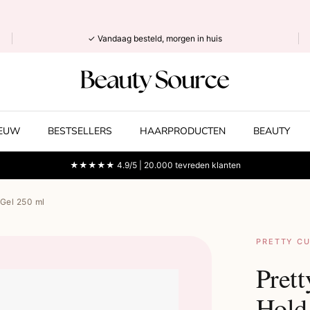
✓ Vandaag besteld, morgen in huis
IEUW
BESTSELLERS
HAARPRODUCTEN
BEAUTY
★★★★★ 4.9/5 | 20.000 tevreden klanten
d Gel 250 ml
PRETTY CU
Prett
Hold