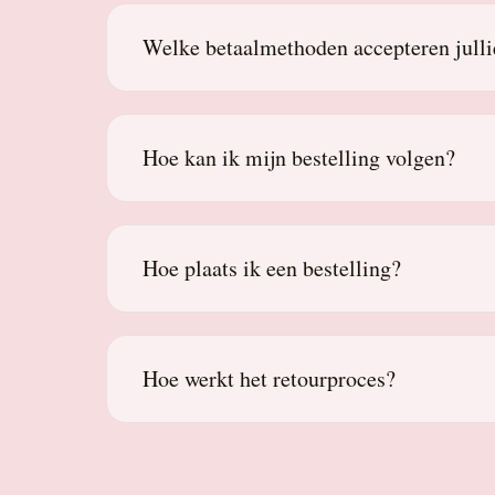
Welke betaalmethoden accepteren julli
Hoe kan ik mijn bestelling volgen?
Hoe plaats ik een bestelling?
Hoe werkt het retourproces?