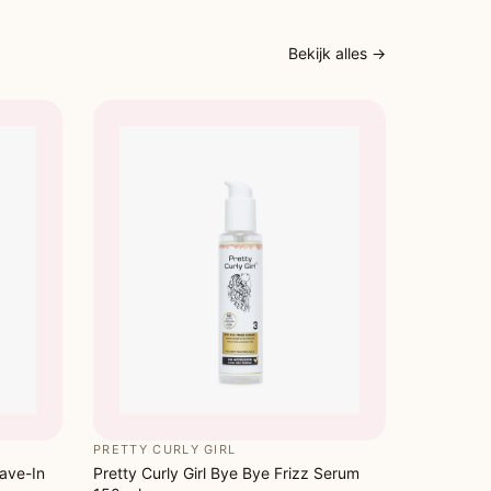
Bekijk alles →
PRETTY CURLY GIRL
eave-In
Pretty Curly Girl Bye Bye Frizz Serum