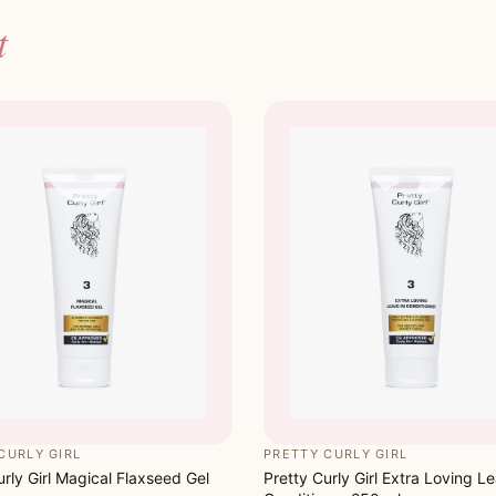
t
CURLY GIRL
PRETTY CURLY GIRL
urly Girl Magical Flaxseed Gel
Pretty Curly Girl Extra Loving L