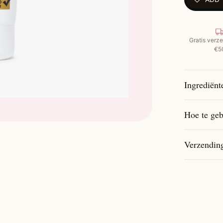
Anti-fri
Geschikt
en kroe
Gratis verze
Hoe te geb
€5
gelijkmati
definitie. 
Ingrediënt
Tip:
Voor d
Hoe te geb
krullen te 
Verzendin