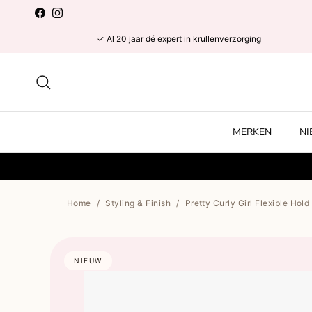
Ga naar inhoud
Facebook
Instagram
✓ Al 20 jaar dé expert in krullenverzorging
Zoeken
MERKEN
N
Home
/
Styling & Finish
/
Pretty Curly Girl Flexible Hol
NIEUW