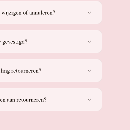
g wijzigen of annuleren?
 gevestigd?
lling retourneren?
den aan retourneren?