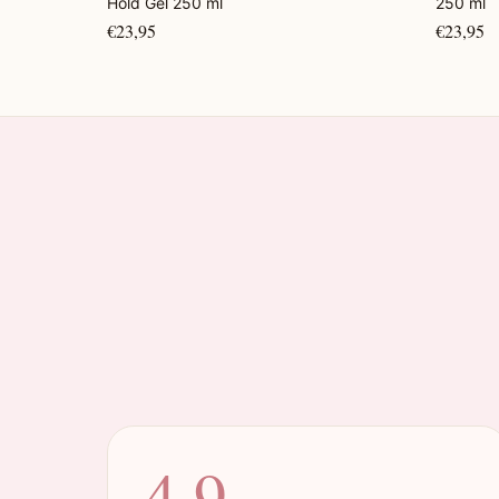
Hold Gel 250 ml
250 ml
€23,95
€23,95
4.9