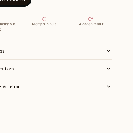
zz: Houdt pluis onder controle voor een gladde look
 voor alle haartypes: Perfect voor golvend, krullend
shaar
nding v.a.
Morgen in huis
14 dagen retour
ruiken:
Breng de gel aan op nat haar. Verdeel
0
g over de lengtes en punten en kneed het in voor
Laat drogen aan de lucht of gebruik een diffuser.
en
e volgende dag: Gebruik een kleine hoeveelheid om
ruiken
refreshen en pluis te verminderen.
g & retour