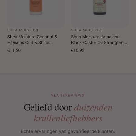
SHEA MOISTURE
SHEA MOISTURE
Shea Moisture Coconut &
Shea Moisture Jamaican
Hibiscus Curl & Shine
Black Castor Oil Strengthen
Conditioner 384 ml
& Restore Shampoo 384 ml
€11,50
€10,95
KLANTREVIEWS
Geliefd door
duizenden
krullenliefhebbers
Echte ervaringen van geverifieerde klanten.