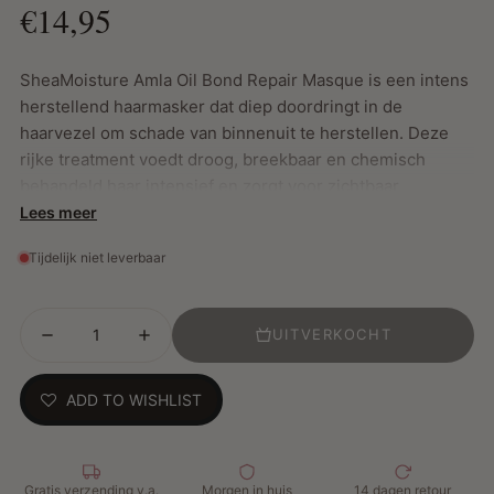
€14,95
SheaMoisture Amla Oil Bond Repair Masque is een intens
herstellend haarmasker dat diep doordringt in de
haarvezel om schade van binnenuit te herstellen. Deze
rijke treatment voedt droog, breekbaar en chemisch
behandeld haar intensief en zorgt voor zichtbaar
gezondere, sterkere krullen en coils. Perfect voor wie
Lees meer
haarbreuk wil verminderen en de natuurlijke veerkracht
Tijdelijk niet leverbaar
van het haar wil herstellen.
UITVERKOCHT
Belangrijkste Kenmerken:
Herstelt zichtbaar beschadigde haarvezels en
ADD TO WISHLIST
vermindert haarbreuk met 84%*
Versterkt het haar tot 6x sterker* bij regelmatig gebruik
Hydrateert intens met 13x meer vocht* voor
glanzende, zachte en gladde krullen
Gratis verzending v.a.
Morgen in huis
14 dagen retour