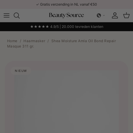
Ga naar inhoud
✓ Gratis verzending in NL vanaf €50
Account
Win
★★★★★ 4.9/5 | 20.000 tevreden klanten
Home
/
Haarmasker
/
Shea Moisture Amla Oil Bond Repair
Masque 311 gr.
NIEUW