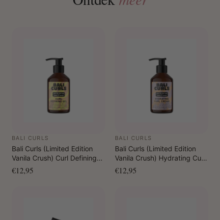
BALI CURLS
BALI CURLS
Bali Curls (Limited Edition
Bali Curls (Limited Edition
Vanila Crush) Curl Defining
Vanila Crush) Hydrating Curl
Gel 150 ml
Cream 150 ml
€12,95
€12,95