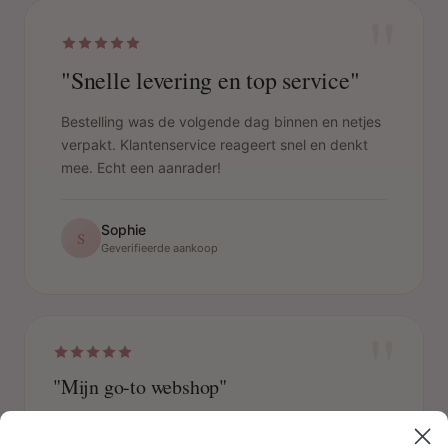
"
"Snelle levering en top service"
Bestelling was de volgende dag binnen en netjes
verpakt. Klantenservice reageert snel en denkt
mee. Echt een aanrader!
Sophie
S
Geverifieerde aankoop
"
"Mijn go-to webshop"
Heb altijd de producten kunnen vinden die ik zocht.