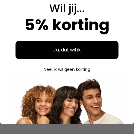
Breed assortiment en alles is origineel. Hier bestel ik
Wil jij...
steeds opnieuw.
5% korting
Aidan
A
Geverifieerde aankoop
Ja, dat wil ik
"
"Fijne ervaring"
Nee, ik wil geen korting
Duidelijke website, makkelijk bestellen en mooie
verpakking. Volgende keer weer.
Savannah
S
Geverifieerde aankoop