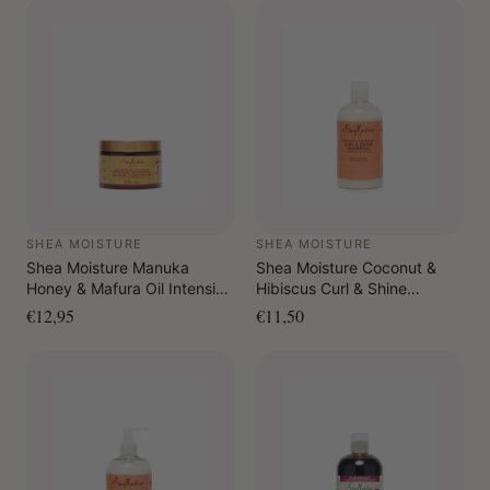
SHEA MOISTURE
SHEA MOISTURE
Shea Moisture Manuka
Shea Moisture Coconut &
Honey & Mafura Oil Intensive
Hibiscus Curl & Shine
Hydration Leave-In
Shampoo 384 ml
€12,95
€11,50
Conditioner 326 ml