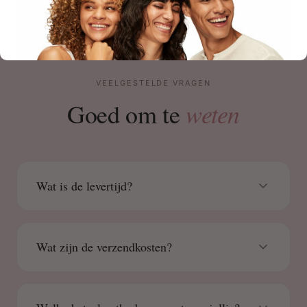
VEELGESTELDE VRAGEN
weten
Goed om te
Wat is de levertijd?
Wat zijn de verzendkosten?