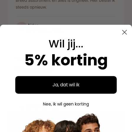
Breed assortiment en alles is origineel. Hier bestel ik
steeds opnieuw.
Aidan
A
Geverifieerde aankoop
Wil jij...
"
5% korting
"Fijne ervaring"
Duidelijke website, makkelijk bestellen en mooie
Ja, dat wil ik
verpakking. Volgende keer weer.
Nee, ik wil geen korting
Savannah
S
Geverifieerde aankoop