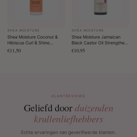
SHEA MOISTURE
SHEA MOISTURE
Shea Moisture Coconut &
Shea Moisture Jamaican
Hibiscus Curl & Shine
Black Castor Oil Strengthen
Conditioner 384 ml
& Restore Shampoo 384 ml
€11,50
€10,95
KLANTREVIEWS
Geliefd door
duizenden
krullenliefhebbers
Echte ervaringen van geverifieerde klanten.