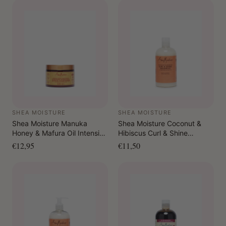
SHEA MOISTURE
SHEA MOISTURE
Shea Moisture Manuka
Shea Moisture Coconut &
Honey & Mafura Oil Intensive
Hibiscus Curl & Shine
Hydration Leave-In
Shampoo 384 ml
€12,95
€11,50
Conditioner 326 ml