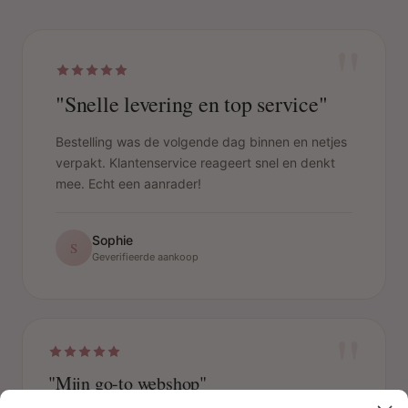
"
"Snelle levering en top service"
Bestelling was de volgende dag binnen en netjes
verpakt. Klantenservice reageert snel en denkt
mee. Echt een aanrader!
Sophie
S
Geverifieerde aankoop
"
"Mijn go-to webshop"