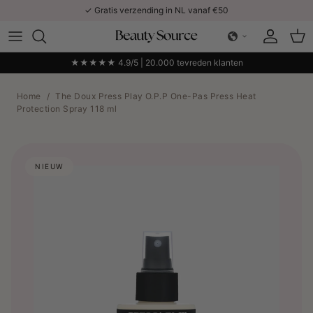
Ga naar inhoud
✓ Gratis verzending in NL vanaf €50
Account
Win
★★★★★ 4.9/5 | 20.000 tevreden klanten
Home
/
The Doux Press Play O.P.P One-Pas Press Heat
Protection Spray 118 ml
NIEUW