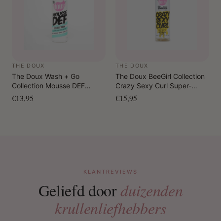
THE DOUX
THE DOUX
The Doux Wash + Go
The Doux BeeGirl Collection
Collection Mousse DEF
Crazy Sexy Curl Super-
Texture Foam 207 ml
Charged Honey All-In
€13,95
€15,95
Setting Foam 207 ml
KLANTREVIEWS
Geliefd door
duizenden
krullenliefhebbers