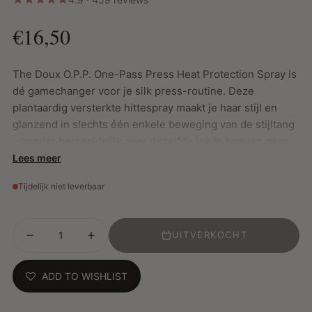
€16,50
The Doux O.P.P. One-Pass Press Heat Protection Spray is
dé gamechanger voor je silk press-routine. Deze
plantaardig versterkte hittespray maakt je haar stijl en
glanzend in slechts één enkele beweging van de stijltang
– zonder herhaaldelijk over dezelfde lok te hoeven gaan.
Minder hitte, minder schade, maximaal resultaat.
Lees meer
De formule bevat krachtige ingrediënten zoals aloë,
Tijdelijk niet leverbaar
jojoba-olie, ananasextract en de exclusieve DOUX-plex™
technologie. Samen versterken ze de haarvezel, sluiten
de haarschubben en blokkeren vocht voor een gladde,
UITVERKOCHT
glanzende afwerking die blijft. Zelfs grovere haartypes
zoals 4C worden moeiteloos glad met één enkele pass –
ADD TO WISHLIST
geen doffe of beschadigde plekken meer.
O.P.P. vermindert wrijving, voorkomt pluis en laat je haar