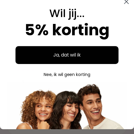
Heb altijd de producten kunnen vinden die ik zocht.
Wil jij...
Breed assortiment en alles is origineel. Hier bestel ik
steeds opnieuw.
5% korting
Aidan
A
Geverifieerde aankoop
Ja, dat wil ik
"
Nee, ik wil geen korting
"Fijne ervaring"
Duidelijke website, makkelijk bestellen en mooie
verpakking. Volgende keer weer.
Savannah
S
Geverifieerde aankoop