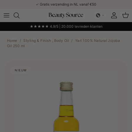
Ga naar inhoud
✓ Gratis verzending in NL vanaf €50
Account
Win
★★★★★ 4.9/5 | 20.000 tevreden klanten
Home
/
Styling & Finish , Body Oil
/
Yari 100% Natural Jojoba
Oil 250 ml
NIEUW