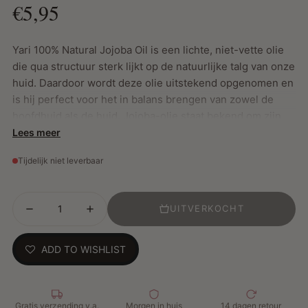
€5,95
Yari 100% Natural Jojoba Oil is een lichte, niet-vette olie
die qua structuur sterk lijkt op de natuurlijke talg van onze
huid. Daardoor wordt deze olie uitstekend opgenomen en
is hij perfect voor het in balans brengen van zowel de
hoofdhuid als de huid. Jojoba-olie staat bekend om zijn
hydraterende, kalmerende en beschermende werking en
Lees meer
is geschikt voor dagelijks gebruik. Op het haar helpt
Tijdelijk niet leverbaar
jojoba-olie om vocht in te sluiten, pluis te verminderen en
de natuurlijke glans te versterken zonder buildup. Het
werkt uitstekend als scalp treatment tegen droogheid,
UITVERKOCHT
roos of jeuk, en laat ook een vettige huid zacht en
gekalmeerd achter.
ADD TO WISHLIST
Belangrijkste kenmerken:
100% natuurlijke, koudgeperste jojoba-olie
Gratis verzending v.a.
Morgen in huis
14 dagen retour