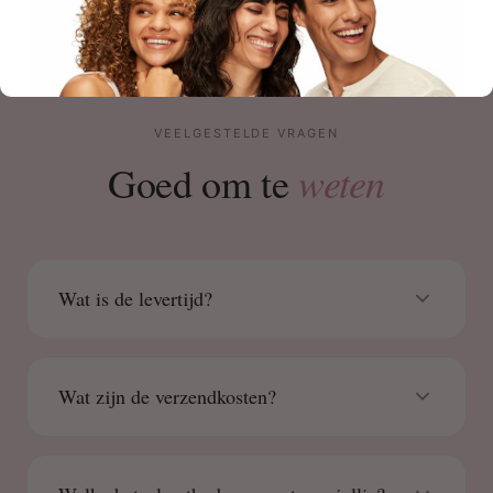
VEELGESTELDE VRAGEN
weten
Goed om te
Wat is de levertijd?
Wat zijn de verzendkosten?