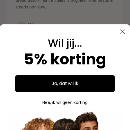
Breed assortiment en alles is origineel. Hier bestel ik
steeds opnieuw.
Aidan
A
Geverifieerde aankoop
Wil jij...
"
5% korting
"Fijne ervaring"
Duidelijke website, makkelijk bestellen en mooie
Ja, dat wil ik
verpakking. Volgende keer weer.
Nee, ik wil geen korting
Savannah
S
Geverifieerde aankoop