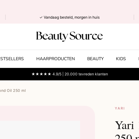
✓ Vandaag besteld, morgen in huis
ESTSELLERS
HAARPRODUCTEN
BEAUTY
KIDS
★★★★★ 4.9/5 | 20.000 tevreden klanten
ond Oil 250 ml
YARI
Yari
250 