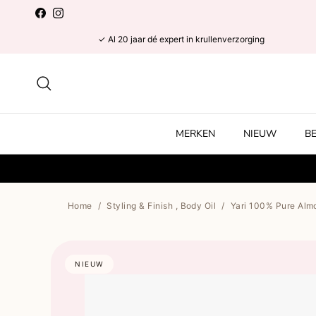
Ga naar inhoud
Facebook
Instagram
✓ Al 20 jaar dé expert in krullenverzorging
Zoeken
MERKEN
NIEUW
B
Home
/
Styling & Finish , Body Oil
/
Yari 100% Pure Alm
NIEUW