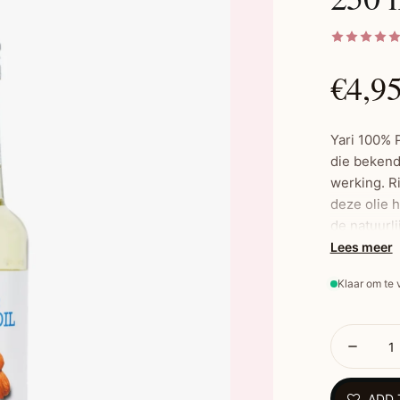
€4,9
Yari 100% P
die bekend
werking. R
deze olie 
de natuurli
amandeloli
Lees meer
voor de gev
Klaar om te
de olie sne
dagelijks g
natuurlijke
Belan
ADD 