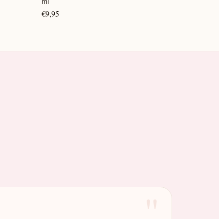
ml
€9,95
"