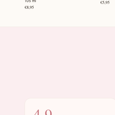
105 ml
€5,95
€8,95
4.9