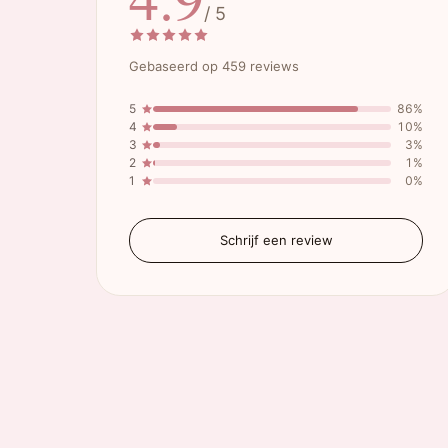
/ 5
Gebaseerd op 459 reviews
5
86%
4
10%
3
3%
2
1%
1
0%
Schrijf een review