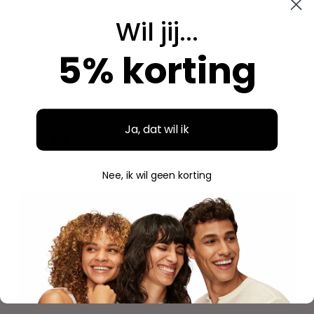
Breed assortiment en alles is origineel. Hier bestel ik
steeds opnieuw.
Wil jij...
5% korting
Aidan
A
Geverifieerde aankoop
"
Ja, dat wil ik
"Fijne ervaring"
Nee, ik wil geen korting
Duidelijke website, makkelijk bestellen en mooie
verpakking. Volgende keer weer.
Savannah
S
Geverifieerde aankoop