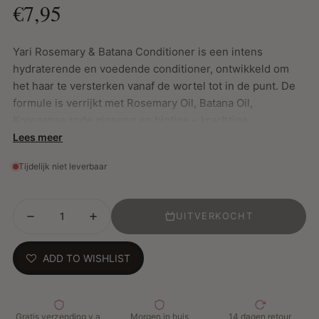
€7,95
Yari Rosemary & Batana Conditioner is een intens
hydraterende en voedende conditioner, ontwikkeld om
het haar te versterken vanaf de wortel tot in de punt. De
formule is verrijkt met Rosemary Oil, Batana Oil,
Koreaanse rode ginseng en biotine – krachtige
ingrediënten die samenwerken om haarbreuk en
Lees meer
haaruitval te helpen verminderen, terwijl ze een gezonde
Tijdelijk niet leverbaar
haargroei stimuleren. Deze conditioner ontwart het haar
moeiteloos, herstelt de vochtbalans en laat je lokken
zijdezacht en veerkrachtig achter.
UITVERKOCHT
Belangrijkste kenmerken:
ADD TO WISHLIST
Stimuleert haargroei en versterkt verzwakt haar
Gaat haarbreuk en haaruitval tegen
Hydrateert diep en maakt het haar makkelijk
Gratis verzending v.a.
Morgen in huis
14 dagen retour