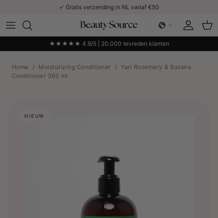
Ga naar inhoud
✓ Gratis verzending in NL vanaf €50
Account
Win
★★★★★ 4.9/5 | 20.000 tevreden klanten
Home
/
Moisturizing Conditioner
/
Yari Rosemary & Batana
Conditioner 360 ml
NIEUW