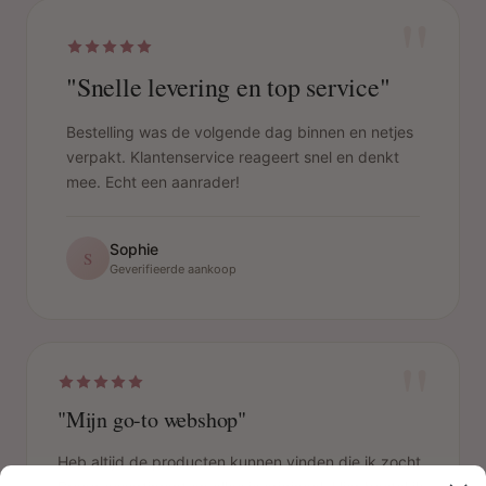
"
"Snelle levering en top service"
Bestelling was de volgende dag binnen en netjes
verpakt. Klantenservice reageert snel en denkt
mee. Echt een aanrader!
Sophie
S
Geverifieerde aankoop
"
"Mijn go-to webshop"
Heb altijd de producten kunnen vinden die ik zocht.