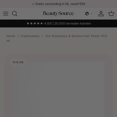
Ga naar inhoud
✓ Gratis verzending in NL vanaf €50
Account
Win
★★★★★ 4.9/5 | 20.000 tevreden klanten
Home
/
Haarmasker
/
Yari Rosemary & Batana Hair Mask 400
ml
NIEUW