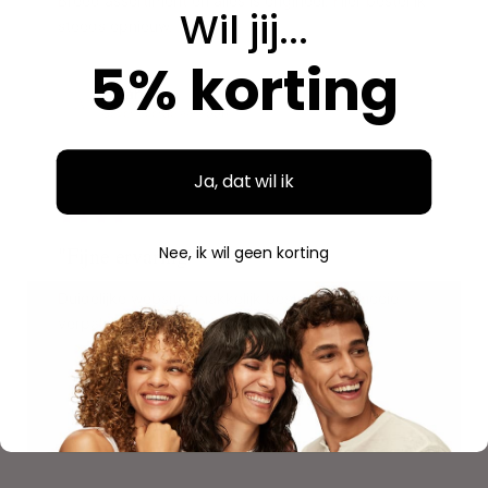
Breed assortiment en alles is origineel. Hier bestel ik
Wil jij...
steeds opnieuw.
5% korting
Aidan
A
Geverifieerde aankoop
Ja, dat wil ik
"
"Fijne ervaring"
Nee, ik wil geen korting
Duidelijke website, makkelijk bestellen en mooie
verpakking. Volgende keer weer.
Savannah
S
Geverifieerde aankoop