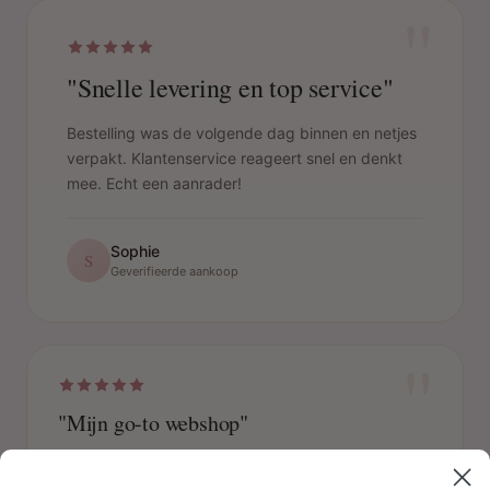
"
"Snelle levering en top service"
Bestelling was de volgende dag binnen en netjes
verpakt. Klantenservice reageert snel en denkt
mee. Echt een aanrader!
Sophie
S
Geverifieerde aankoop
"
"Mijn go-to webshop"
Heb altijd de producten kunnen vinden die ik zocht.