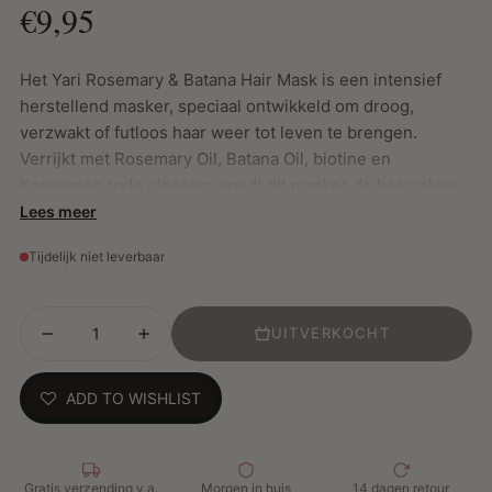
€9,95
Het Yari Rosemary & Batana Hair Mask is een intensief
herstellend masker, speciaal ontwikkeld om droog,
verzwakt of futloos haar weer tot leven te brengen.
Verrijkt met Rosemary Oil, Batana Oil, biotine en
Koreaanse rode ginseng, voedt dit masker de haarzakjes
diep van binnenuit, stimuleert het de haargroei en helpt
Lees meer
het haaruitval en haarbreuk te verminderen. De rijke,
Tijdelijk niet leverbaar
romige textuur zorgt voor directe hydratatie en maakt het
haar zacht, glanzend en beter handelbaar. Een wekelijkse
boost die je haar zichtbaar sterker maakt.
UITVERKOCHT
Belangrijkste kenmerken:
ADD TO WISHLIST
Stimuleert gezonde haargroei en versterkt het haar
Gaat haarbreuk en haaruitval tegen
Diepe hydratatie voor droog of beschadigd haar
Gratis verzending v.a.
Morgen in huis
14 dagen retour