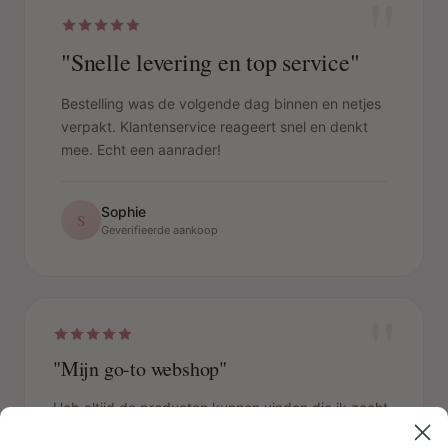
"
"Snelle levering en top service"
Bestelling was de volgende dag binnen en netjes
verpakt. Klantenservice reageert snel en denkt
mee. Echt een aanrader!
Sophie
S
Geverifieerde aankoop
"
"Mijn go-to webshop"
Heb altijd de producten kunnen vinden die ik zocht.
Breed assortiment en alles is origineel. Hier bestel ik