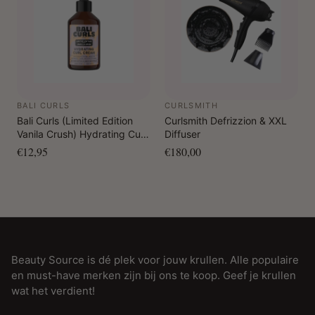
BALI CURLS
CURLSMITH
Bali Curls (Limited Edition
Curlsmith Defrizzion & XXL
Vanila Crush) Hydrating Curl
Diffuser
Cream 150 ml
€12,95
€180,00
Beauty Source is dé plek voor jouw krullen. Alle populaire
en must-have merken zijn bij ons te koop. Geef je krullen
wat het verdient!