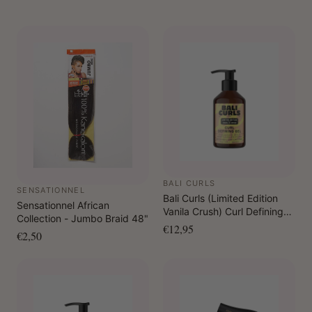
BALI CURLS
SENSATIONNEL
Bali Curls (Limited Edition
Sensationnel African
Vanila Crush) Curl Defining
Collection - Jumbo Braid 48"
Gel 150 ml
€12,95
€2,50