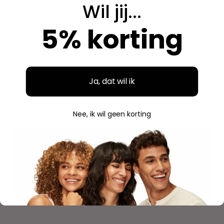
steeds opnieuw.
Wil jij...
5% korting
Aidan
A
Geverifieerde aankoop
"
Ja, dat wil ik
"Fijne ervaring"
Nee, ik wil geen korting
Duidelijke website, makkelijk bestellen en mooie
verpakking. Volgende keer weer.
Savannah
S
Geverifieerde aankoop