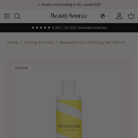
Ga naar inhoud
✓ Gratis verzending in NL vanaf €50
Account
Win
★★★★★ 4.9/5 | 20.000 tevreden klanten
Home
/
Styling & Finish
/
Boucleme Curl Defining Gel 300 ml
NIEUW