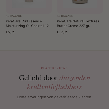
KERACARE
KERACARE
KeraCare Curl Essence
KeraCare Natural Textures
Moisturizing Oil Cocktail 120
Butter Creme 227 gr.
ml
€6,95
€12,95
KLANTREVIEWS
Geliefd door
duizenden
krullenliefhebbers
Echte ervaringen van geverifieerde klanten.