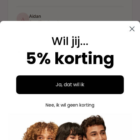
Aidan
A
Geverifieerde aankoop
Wil jij...
"
5% korting
"Fijne ervaring"
Duidelijke website, makkelijk bestellen en mooie
verpakking. Volgende keer weer.
Ja, dat wil ik
Savannah
S
Nee, ik wil geen korting
Geverifieerde aankoop