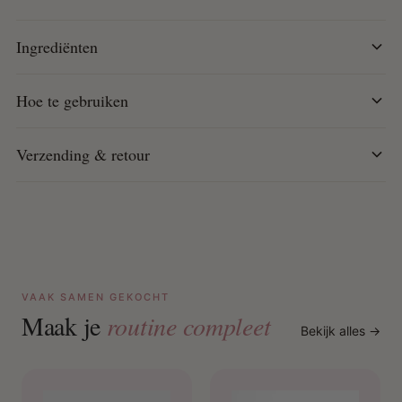
en talk
Hoe te gebruiken:
Ingrediënten
Breng aan op de hoofdhuid en masseer zachtjes met
de vingertoppen.
Hoe te gebruiken
Gebruik minstens twee keer per week of dagelijks
voor maximale resultaten.
Verzending & retour
VAAK SAMEN GEKOCHT
Maak je
routine compleet
Bekijk alles →