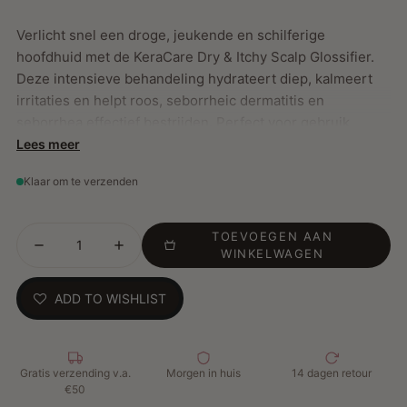
Verlicht snel een droge, jeukende en schilferige
hoofdhuid met de KeraCare Dry & Itchy Scalp Glossifier.
Deze intensieve behandeling hydrateert diep, kalmeert
irritaties en helpt roos, seborrheic dermatitis en
seborrhea effectief bestrijden. Perfect voor gebruik
tijdens koude seizoenen of wanneer de hoofdhuid extra
Lees meer
verzorging nodig heeft.
Klaar om te verzenden
Belangrijkste Kenmerken:
TOEVOEGEN AAN
WINKELWAGEN
Bevat doordringende verzachtende bestanddelen en
actieve ingrediënten
ADD TO WISHLIST
Kalmeert jeuk en hydrateert de droge hoofdhuid
Voorkomt dat droge en jeukende hoofdhuidproblemen
terugkomen
Zacht genoeg voor dagelijks gebruik
Gratis verzending v.a.
Morgen in huis
14 dagen retour
€50
Cruelty-free, vegan, vrij van parabenen, PEG, ftalaten