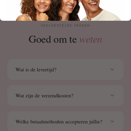
VEELGESTELDE VRAGEN
weten
Goed om te
Wat is de levertijd?
Wat zijn de verzendkosten?
Welke betaalmethoden accepteren jullie?