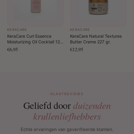
KERACARE
KERACARE
KeraCare Curl Essence
KeraCare Natural Textures
Moisturizing Oil Cocktail 120
Butter Creme 227 gr.
ml
€6,95
€12,95
KLANTREVIEWS
Geliefd door
duizenden
krullenliefhebbers
Echte ervaringen van geverifieerde klanten.