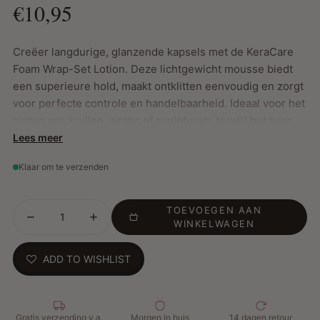
€10,95
Creëer langdurige, glanzende kapsels met de KeraCare
Foam Wrap-Set Lotion. Deze lichtgewicht mousse biedt
een superieure hold, maakt ontklitten eenvoudig en zorgt
voor perfecte controle en handelbaarheid. Ideaal voor het
zetten van krullen, wraps of sculpturen, terwijl het haar
zacht, zijdeachtig en vol blijft.
Lees meer
Klaar om te verzenden
Belangrijkste Kenmerken:
TOEVOEGEN AAN
Hitte-geactiveerde conditioners sluiten de
WINKELWAGEN
haarschubben en beschermen elk haarlok
Schilfervrije formule met pompdispenser voor
ADD TO WISHLIST
eenvoudige en gecontroleerde applicatie
Cruelty-free, vegan, glutenvrij en vrij van parabenen,
ftalaten en talk
Gratis verzending v.a.
Morgen in huis
14 dagen retour