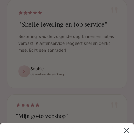
"
"Snelle levering en top service"
Bestelling was de volgende dag binnen en netjes
verpakt. Klantenservice reageert snel en denkt
mee. Echt een aanrader!
Sophie
S
Geverifieerde aankoop
"
"Mijn go-to webshop"
Heb altijd de producten kunnen vinden die ik zocht.