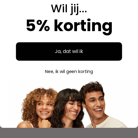
Breed assortiment en alles is origineel. Hier bestel ik
Wil jij...
steeds opnieuw.
5% korting
Aidan
A
Geverifieerde aankoop
Ja, dat wil ik
"
"Fijne ervaring"
Nee, ik wil geen korting
Duidelijke website, makkelijk bestellen en mooie
verpakking. Volgende keer weer.
Savannah
S
Geverifieerde aankoop