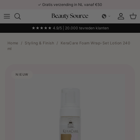
Ga naar inhoud
✓ Gratis verzending in NL vanaf €50
Account
Win
★★★★★ 4.9/5 | 20.000 tevreden klanten
Home
/
Styling & Finish
/
KeraCare Foam Wrap-Set Lotion 240
ml
NIEUW