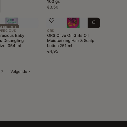
100 gr.
€3,50
VERKOCHT
PRECIOUS
ORS
Precious Baby
ORS Olive Oil Girls Oil
s Detangling
Moisturizing Hair & Scalp
izer 354 ml
Lotion 251 ml
€4,95
7
Volgende