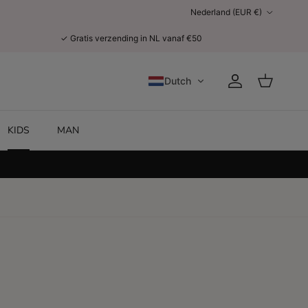
Land/Regio
Nederland (EUR €)
✓ Gratis verzending in NL vanaf €50
Dutch
Account
Winkelwage
KIDS
MAN