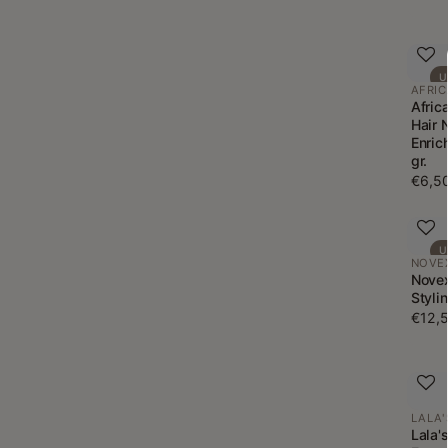
U
AFRIC
Afric
Hair N
Enric
gr.
€6,5
U
NOVE
Novex
Styli
€12,
LALA'
Lala'