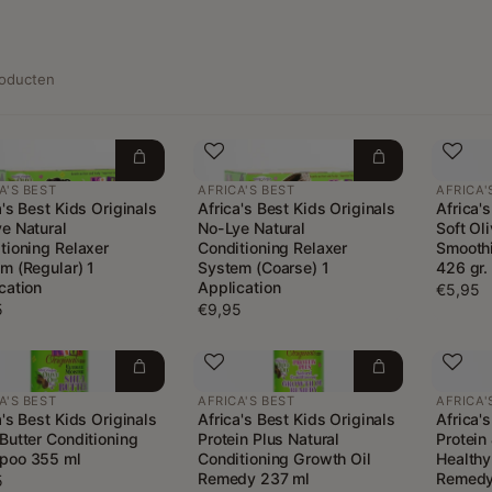
roducten
A'S BEST
AFRICA'S BEST
AFRICA'
a's Best Kids Originals
Africa's Best Kids Originals
Africa'
e Natural
No-Lye Natural
Soft Ol
tioning Relaxer
Conditioning Relaxer
Smoothi
m (Regular) 1
System (Coarse) 1
426 gr.
cation
Application
€5,95
5
€9,95
A'S BEST
AFRICA'S BEST
AFRICA'
a's Best Kids Originals
Africa's Best Kids Originals
Africa'
Butter Conditioning
Protein Plus Natural
Protein 
poo 355 ml
Conditioning Growth Oil
Healthy
Remedy 237 ml
Remedy
5