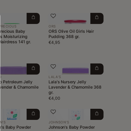
PRECIOUS
ORS
Precious Baby
ORS Olive Oil Girls Hair
s Moisturizing
Pudding 368 gr.
airdress 141 gr.
€4,95
O
LALA'S
 Petroleum Jelly
Lala's Nursery Jelly
avender & Chamomile
Lavender & Chamomile 368
gr.
€4,00
N'S
JOHNSON'S
n's Baby Powder
Johnson's Baby Powder