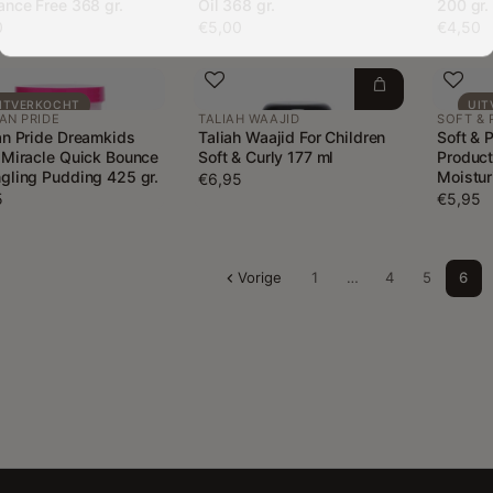
ance Free 368 gr.
Oil 368 gr.
200 gr.
0
€5,00
€4,50
ITVERKOCHT
UIT
AN PRIDE
TALIAH WAAJID
SOFT & 
an Pride Dreamkids
Taliah Waajid For Children
Soft & 
 Miracle Quick Bounce
Soft & Curly 177 ml
Product
gling Pudding 425 gr.
Moistur
€6,95
5
€5,95
Vorige
1
…
4
5
6