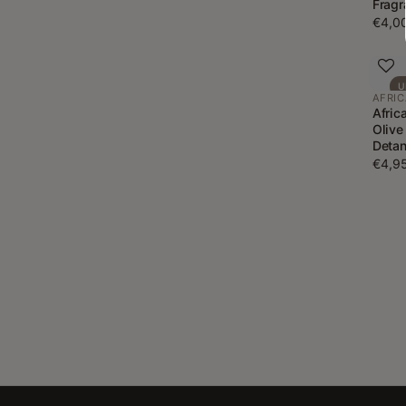
Fragr
€4,0
U
AFRIC
Afric
Olive
Detan
€4,9