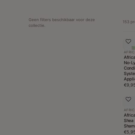
Geen filters beschikbaar voor deze
153 p
collectie.
AFRIC
Afric
No-Ly
Condi
Syste
Appli
€9,9
AFRIC
Afric
Shea 
Sham
€5,9