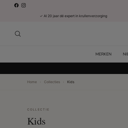
Ga naar inhoud
Facebook
Instagram
✓ Al 20 jaar dé expert in krullenverzorging
Zoeken
MERKEN
N
Home
›
Collecties
›
Kids
COLLECTIE
Kids