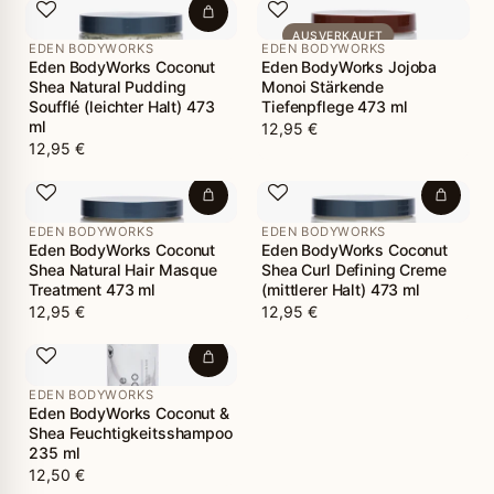
AUSVERKAUFT
EDEN BODYWORKS
EDEN BODYWORKS
Eden BodyWorks Coconut
Eden BodyWorks Jojoba
Shea Natural Pudding
Monoi Stärkende
Soufflé (leichter Halt) 473
Tiefenpflege 473 ml
ml
12,95 €
12,95 €
EDEN BODYWORKS
EDEN BODYWORKS
Eden BodyWorks Coconut
Eden BodyWorks Coconut
Shea Natural Hair Masque
Shea Curl Defining Creme
Treatment 473 ml
(mittlerer Halt) 473 ml
12,95 €
12,95 €
EDEN BODYWORKS
Eden BodyWorks Coconut &
Shea Feuchtigkeitsshampoo
235 ml
12,50 €