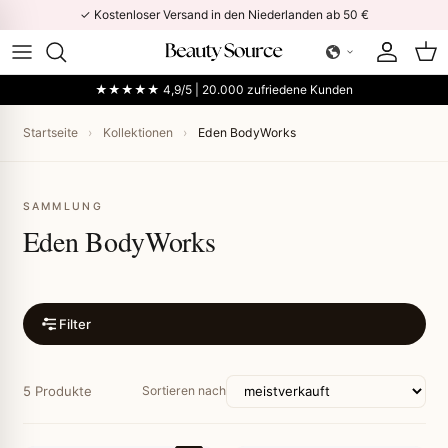
Direkt zum Inhalt
✓ Kostenloser Versand in den Niederlanden ab 50 €
Konto
Ein
★★★★★ 4,9/5 | 20.000 zufriedene Kunden
Startseite
›
Kollektionen
›
Eden BodyWorks
SAMMLUNG
Eden BodyWorks
Filter
5 Produkte
Sortieren nach