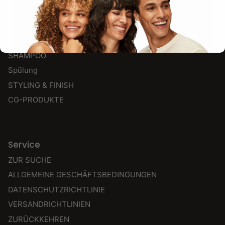
HINWEIS
NEU
Bestseller
SHAMPOO
Spülung
STYLING & FINISH
CG-PRODUKTE
Service
ZUR SUCHE
ALLGEMEINE GESCHÄFTSBEDINGUNGEN
DATENSCHUTZRICHTLINIE
VERSANDRICHTLINIEN
ZURÜCKKEHREN