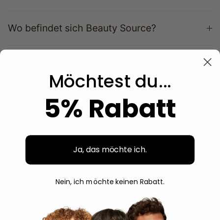
Wo befindet sich Beauty Source?
Möchtest du...
5% Rabatt
Beauty Source ist der perfekte Ort für deine Locken. Bei
uns findest du alle beliebten und Must-have-Marken.
Verwöhne deine Locken!
Ja, das möchte ich.
Facebook
Instagram
Nein, ich möchte keinen Rabatt.
Speisekarte