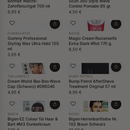
Bonhair Wachs-
Scurl 360 Style Wave
Zahnfleischgel 700 ml
Control Pomade 85 gr.
9,95 €
4,50 €
GUMMIARTIG
MAGIE
Gummy Professional
Magic Cream Rasierseife
Styling Wax Ultra Hold 150
Extra Stark #Rot 170 g.
ml
8,50 €
3,95 €
TRAUMWELT
BUMP PATROL
Dream World Boo Boo Wave
Bump Patrol AfterShave
Cap (Schwarz) #DRE045
Treatment Original 57 ml
4,95 €
8,95 €
BIGEN
BIGEN
Bigen EZ Colour für Haar &
Bigen Herrenbartfarbe Nr.
Bart #M3 Dunkelbraun
102 Braun Schwarz
7,95 €
10,00 €