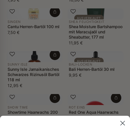
AUSVERKAUFT
SINGEN
SHEA FEUCHTIGKEIT
Cantu Herren-Bartöl 100 ml
Shea Moisture Bartshampoo
mit Maracujaöl und
7,50 €
Sheabutter, 177 ml
11,95 €
AUSVERKAUFT
SUNNY ISLE
BALI-LOCKEN
Sunny Isle Jamaikanisches
Bali Herren-Bartöl 30 ml
Schwarzes Rizinusöl Bartöl
9,95 €
118 ml
12,95 €
SHOW TIME
ROT EINS
Showtime Haarwachs 200
Red One Aqua Haarwachs
ml
#Rot
5,95 €
3,50 €