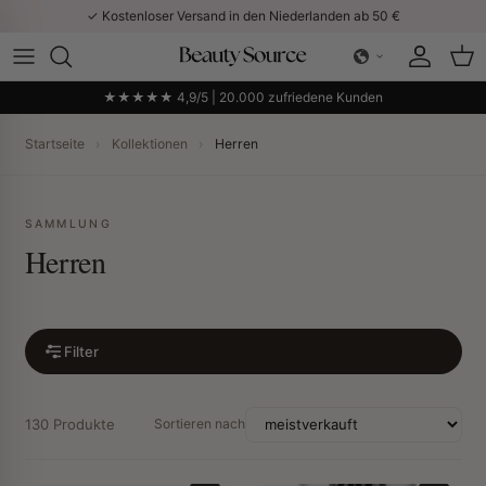
Direkt zum Inhalt
✓ Kostenloser Versand in den Niederlanden ab 50 €
Konto
Ein
★★★★★ 4,9/5 | 20.000 zufriedene Kunden
Startseite
›
Kollektionen
›
Herren
SAMMLUNG
Herren
Filter
130 Produkte
Sortieren nach