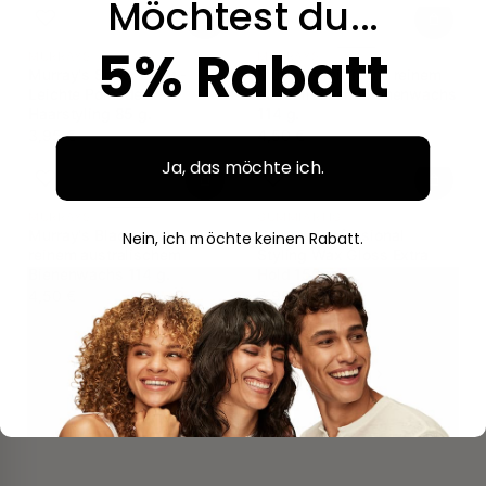
Möchtest du...
5% Rabatt
MURRAYS
MURRAYS
Murray's Super Light -
Murray's mit 100% reinem
Leichte Pomade &
australischem Bienenwachs
Haarstyling 85 g.
114 g.
3,95 €
4,50 €
Ja, das möchte ich.
MURRAYS
GUMMIARTIG
Murray's Black mit 100%
Gummy Professional
Nein, ich möchte keinen Rabatt.
reinem australischem
Styling Wax Gloss Extra
Bienenwachs 114 g.
Hold 150 ml
4,50 €
3,95 €
1
2
3
…
6
Im Folgenden