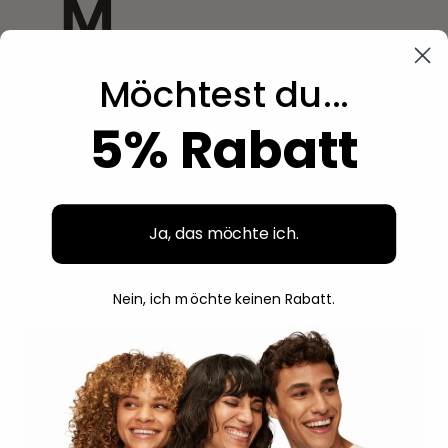
M
Möchtest du...
Magic
5% Rabatt
Mamado
Miche
Mielle
Ja, das möchte ich.
Miss Jessie's
Nein, ich möchte keinen Rabatt.
Mixed Chicks
Moco De Gorilla
Moistful Curl