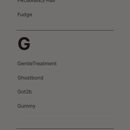
FROBABIES Hair
Fudge
G
GentleTreatment
Ghostbond
Got2b
Gummy