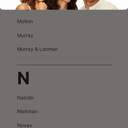
Morgan’s
Motion
Murray
Murray & Lanman
N
Nairobi
Nishman
Novex