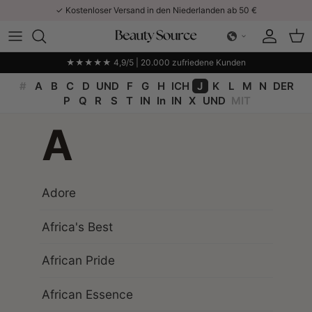
Direkt zum Inhalt
✓ Kostenloser Versand in den Niederlanden ab 50 €
Konto
Ein
★★★★★ 4,9/5 | 20.000 zufriedene Kunden
#
A
B
C
D
UND
F
G
H
ICH
J
K
L
M
N
DER
P
Q
R
S
T
IN
In
IN
X
UND
MIT
A
Adore
Africa's Best
African Pride
African Essence