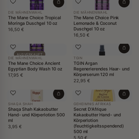
DIE MÄHNENWAHL
DIE MÄHNENWAHL
The Mane Choice Tropical
The Mane Choice Pink
Moringa Duschgel 10 oz
Lemonade & Coconut
Duschgel 10 oz
16,50 €
16,50 €
AUSVERKAUFT
DIE MÄHNENWAHL
TGIN
The Mane Choice Ancient
TGIN Argan
Egyptian Body Wash 10 oz
Regenerierendes Haar- und
Körperserum 120 ml
17,95 €
22,95 €
SHAQA SHAH
GEHEIMNIS AFRIKAS
Shaqa Shah Kakaobutter
Secret D'Afrique
Hand- und Körperlotion 500
Kakaobutter Hand- und
ml
Körperlotion
(feuchtigkeitsspendend)
3,95 €
500 ml
5,50 €