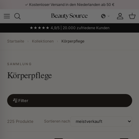
Direkt zum Inhalt
✓ Kostenloser Versand in den Niederlanden ab 50 €
Konto
Ein
★★★★★ 4,9/5 | 20.000 zufriedene Kunden
Startseite
›
Kollektionen
›
Körperpflege
SAMMLUNG
Körperpflege
Filter
225 Produkte
Sortieren nach