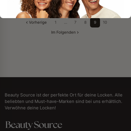
4,95 €
Vorherige
1
…
7
8
9
10
Im Folgenden
Beauty Source ist der perfekte Ort für deine Locken. Alle
beliebten und Must-have-Marken sind bei uns erhältlich.
Verwöhne deine Locken!