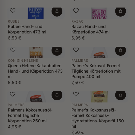
RUBEE
RAZAC
Rubee Hand- und
Razac Hand- und
Körperlotion 473 ml
Körperlotion 474 ml
6,50 €
6,95 €
KÖNIGIN HELENE
PALMERS
Queen Helene Kakaobutter
Palmer's Kokosöl-Formel
Hand- und Körperlotion 473
Tägliche Körperlotion mit
ml
Pumpe 400 ml
5,50 €
7,50 €
PALMERS
PALMERS
Palmer's Kokosnussöl-
Palmer's Kokosnussöl-
Formel Tägliche
Formel Kokosnuss-
Körperlotion 250 ml
Hydratations-Körperöl 150
ml
4,95 €
7,50 €