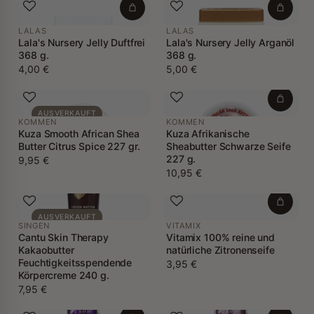
LALAS
LALAS
Lala's Nursery Jelly Duftfrei
Lala's Nursery Jelly Arganöl
368 g.
368 g.
4,00 €
5,00 €
AUSVERKAUFT
KOMMEN
KOMMEN
Kuza Smooth African Shea
Kuza Afrikanische
Butter Citrus Spice 227 gr.
Sheabutter Schwarze Seife
227 g.
9,95 €
10,95 €
AUSVERKAUFT
SINGEN
VITAMIX
Cantu Skin Therapy
Vitamix 100% reine und
Kakaobutter
natürliche Zitronenseife
Feuchtigkeitsspendende
3,95 €
Körpercreme 240 g.
7,95 €