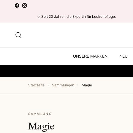
Direkt zum Inhalt
Facebook
Instagram
✓ Seit 20 Jahren die Expertin für Lockenpflege.
Suchen
UNSERE MARKEN
NEU
Startseite
›
Sammlungen
›
Magie
SAMMLUNG
Magie