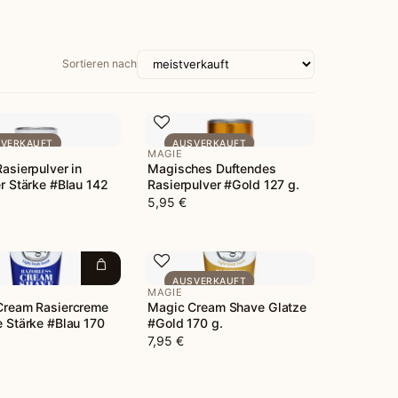
Sortieren nach
VERKAUFT
AUSVERKAUFT
MAGIE
asierpulver in
Magisches Duftendes
r Stärke #Blau 142
Rasierpulver #Gold 127 g.
5,95 €
AUSVERKAUFT
MAGIE
Cream Rasiercreme
Magic Cream Shave Glatze
 Stärke #Blau 170
#Gold 170 g.
7,95 €