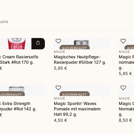
dukte
AUSVERKAUFT
AUS
E
MAGIE
MAGIE
 Cream Rasierseife
Magisches Hautpflege-
Magic R
 Stark #Rot 170 g.
Rasierpuder #Silber 127 g.
normale
g.
€
5,95 €
5,95 €
USVERKAUFT
AUSVERKAUFT
E
MAGIE
MAGIE
 Extra Strength
Magic Sportin' Waves
Magic 
rpuder #Rot 142 g.
Pomade mit maximalem
Normale
Halt 99,2 g.
g.
€
4,50 €
8,50 €