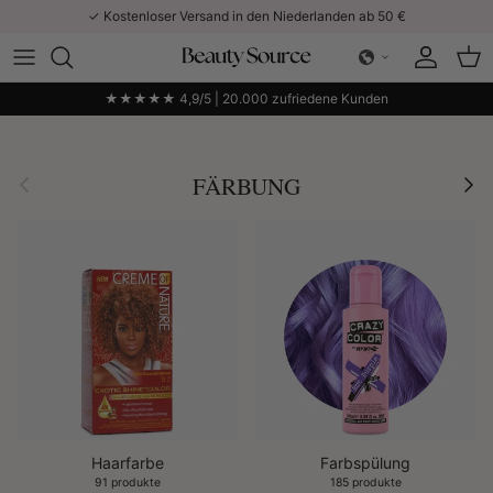
Direkt zum Inhalt
✓ Kostenloser Versand in den Niederlanden ab 50 €
Konto
Ein
★★★★★ 4,9/5 | 20.000 zufriedene Kunden
Vorherige
Näch
FÄRBUNG
Haarfarbe
Farbspülung
91 produkte
185 produkte