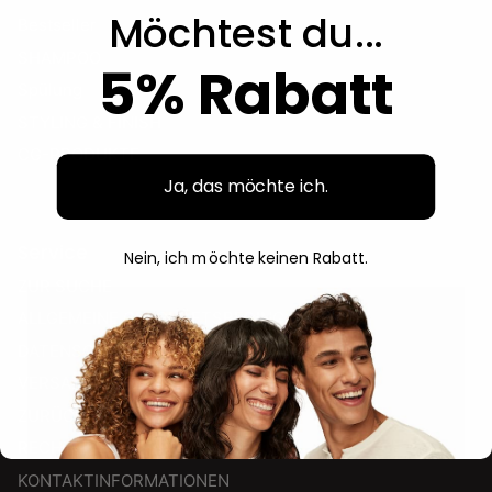
Möchtest du...
Bestseller
SHAMPOO
5% Rabatt
Spülung
STYLING & FINISH
CG-PRODUKTE
Ja, das möchte ich.
Service
Nein, ich möchte keinen Rabatt.
ZUR SUCHE
ALLGEMEINE GESCHÄFTSBEDINGUNGEN
DATENSCHUTZRICHTLINIE
VERSANDRICHTLINIEN
ZURÜCKKEHREN
RECHTLICHER HINWEIS
KONTAKTINFORMATIONEN