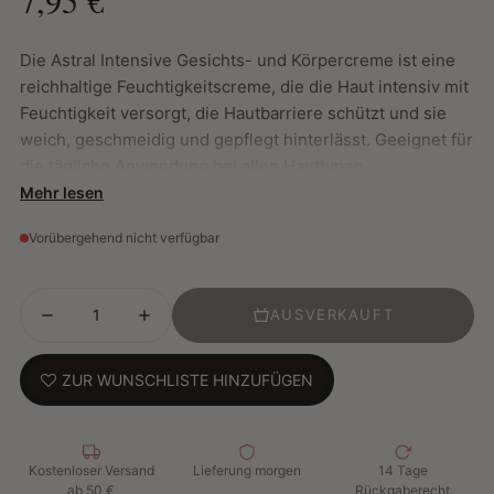
Die Astral Intensive Gesichts- und Körpercreme ist eine
reichhaltige Feuchtigkeitscreme, die die Haut intensiv mit
Feuchtigkeit versorgt, die Hautbarriere schützt und sie
weich, geschmeidig und gepflegt hinterlässt. Geeignet für
die tägliche Anwendung bei allen Hauttypen.
Mehr lesen
Hauptmerkmale:
Vorübergehend nicht verfügbar
Intensive Feuchtigkeitspflege für Gesicht und Körper
Angereichert mit Lanolin zur Feuchtigkeitsspeicherung
AUSVERKAUFT
Glycerin macht die Haut weich und spendet ihr
Feuchtigkeit.
Vielseitig: Auch als Make-up-Entferner oder zur
ZUR WUNSCHLISTE HINZUFÜGEN
Vorbereitung auf die Sonnenbräune geeignet.
Dermatologisch getestet und für alle Hauttypen
geeignet
Kostenloser Versand
Lieferung morgen
14 Tage
ab 50 €
Rückgaberecht