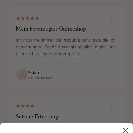
"
Mein bevorzugter Onlineshop
Ich habe hier immer die Produkte gefunden, die ich
gesucht habe. Große Auswahl und alles original. Ich
bestelle hier immer wieder gerne.
Aidan
A
Verifizierter Kauf
"
Schöne Erfahrung
Übersichtliche Website, einfache Bestellung und