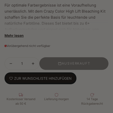
Für optimale Farbergebnisse ist eine Voraufhellung
unerlässlich. Mit dem Crazy Color High Lift Bleaching Kit
schaffen Sie die perfekte Basis für leuchtende und
natürliche Farbtöne. Dieses Set bietet bis zu 6+
Aufhellungsstufen und eignet sich für Naturhaar, von
Dunkelblond bis Dunkelbraun, sowie für den Ansatz.
Mehr lesen
Vegan und tierversuchsfrei – für eine bewusste
Vorübergehend nicht verfügbar
Vorbereitung auf Ihr Farbabenteuer.
AUSVERKAUFT
Inhalt des Sets:
2 x 25 g Bleekpoeder
ZUR WUNSCHLISTE HINZUFÜGEN
1 x 100 ml Creme-Wasserstoffperoxid (30 Vol., 9 %)
Einweghandschuhe
Rührschüssel
Kostenloser Versand
Lieferung morgen
14 Tage
Spatel
ab 50 €
Rückgaberecht
Farbpinsel zum Auftragen