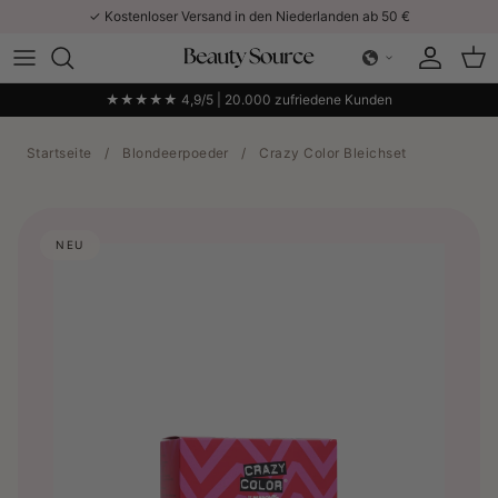
Direkt zum Inhalt
✓ Kostenloser Versand in den Niederlanden ab 50 €
Konto
Ein
★★★★★ 4,9/5 | 20.000 zufriedene Kunden
Startseite
/
Blondeerpoeder
/
Crazy Color Bleichset
NEU