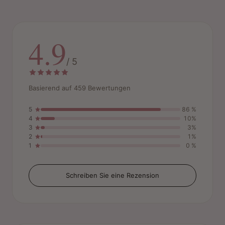
Überbeanspruchung vermeiden: Für gesundes Haar ist
es besser, die Behandlung in mehreren Sitzungen
durchzuführen.
4.9
/ 5
Wie viele Sets benötigen Sie?
Durchschnittlicher Verbrauch: 1 Set pro 10 cm
Basierend auf 459 Bewertungen
Haarlänge.
Dickes Haar: Für eine vollständige Abdeckung ein
5
86 %
zusätzliches Set hinzufügen.
4
10%
3
3%
2
1%
1
0 %
Pflegetipp:
Bei bereits geschädigtem Haar empfehlen wir,
die Einwirkzeit zu verkürzen, um weitere Schäden zu
Schreiben Sie eine Rezension
vermeiden.