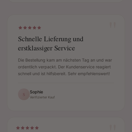
Beginnen Sie mit den Grauzonen, um eine optimale
Abdeckung zu erzielen.
"
Verschüttete Farbe sofort mit einem Tuch abwischen.
Die Mischung darf nicht wiederverwendet werden;
nach Gebrauch entsorgen.
Schnelle Lieferung und
erstklassiger Service
Die Bestellung kam am nächsten Tag an und war
ordentlich verpackt. Der Kundenservice reagiert
schnell und ist hilfsbereit. Sehr empfehlenswert!
Sophie
S
Verifizierter Kauf
"