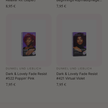
Relaxer (Normales bis
8,95 €
7,95 €
grobes Haar)
DUNKEL UND LIEBLICH
DUNKEL UND LIEBLICH
Dark & ​​Lovely Fade Resist
Dark & ​​Lovely Fade Resist
#522 Poppin' Pink
#421 Virtual Violet
7,95 €
7,95 €