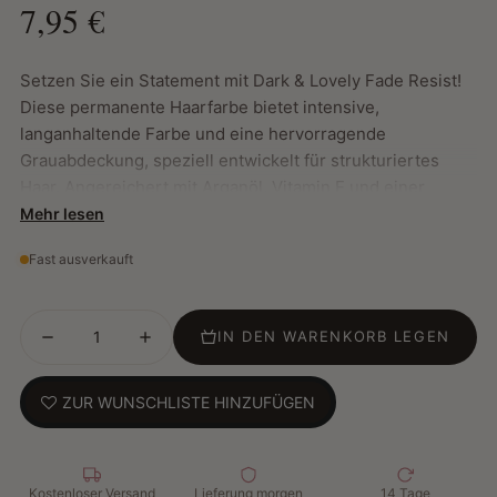
7,95 €
Setzen Sie ein Statement mit Dark & ​​Lovely Fade Resist!
Diese permanente Haarfarbe bietet intensive,
langanhaltende Farbe und eine hervorragende
Grauabdeckung, speziell entwickelt für strukturiertes
Haar. Angereichert mit Arganöl, Vitamin E und einer
neuen Feuchtigkeitsmaske für extra Feuchtigkeit und
Mehr lesen
Glanz.
Fast ausverkauft
Hauptmerkmale:
IN DEN WARENKORB LEGEN
Langanhaltende, intensive Farbe mit strahlendem
Glanz, bis zu 8 Wochen lang.
ZUR WUNSCHLISTE HINZUFÜGEN
Speziell für 4C-Haar und geeignet für alle Locken- und
Spiralentypen.
Die oxidative Formel sorgt für eine bis zu 2,5-fache
Farbverstärkung.
Kostenloser Versand
Lieferung morgen
14 Tage