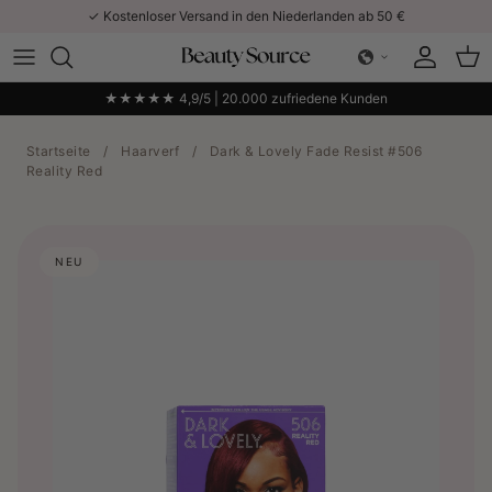
Direkt zum Inhalt
✓ Kostenloser Versand in den Niederlanden ab 50 €
Konto
Ein
★★★★★ 4,9/5 | 20.000 zufriedene Kunden
Startseite
/
Haarverf
/
Dark & ​​Lovely Fade Resist #506
Reality Red
NEU