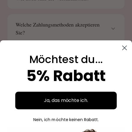
Welche Zahlungsmethoden akzeptieren
Sie?
Möchtest du...
Kann ich meine Bestellung ändern oder
stornieren?
5% Rabatt
Wie kann ich meine Bestellung verfolgen?
Ja, das möchte ich.
Wo befindet sich Beauty Source?
Nein, ich möchte keinen Rabatt.