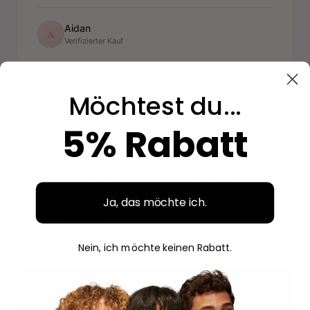
Aidan
A
Verifizierter Kauf
"
Möchtest du...
5% Rabatt
Schöne Erfahrung
Übersichtliche Website, einfache Bestellung und
ansprechende Verpackung. Gerne wieder.
Ja, das möchte ich.
Savanne
S
Verifizierter Kauf
Nein, ich möchte keinen Rabatt.