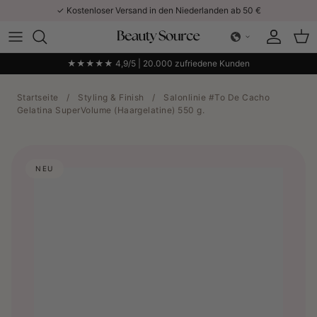
Direkt zum Inhalt
✓ Kostenloser Versand in den Niederlanden ab 50 €
Konto
Ein
★★★★★ 4,9/5 | 20.000 zufriedene Kunden
Startseite
/
Styling & Finish
/
Salonlinie #To De Cacho
Gelatina SuperVolume (Haargelatine) 550 g.
NEU