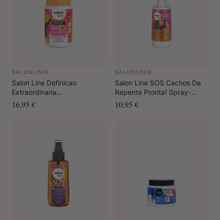
SALONLINIE
SALONLINIE
Salon Line Definicao
Salon Line SOS Cachos De
Extraordinaria
Repente Pronta! Spray-
(Außergewöhnliche
Kämmcreme 300 ml
16,95 €
10,95 €
Definition) Haargel +
Kämmcreme 1 kg