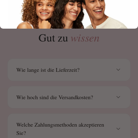
HÄUFIG GESTELLTE FRAGEN
wissen
Gut zu
Wie lange ist die Lieferzeit?
Wie hoch sind die Versandkosten?
Welche Zahlungsmethoden akzeptieren
Sie?