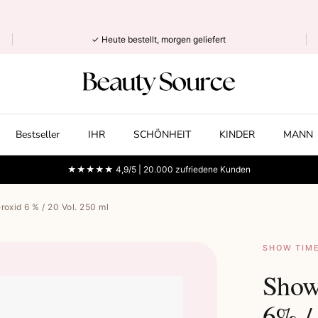
✓ Heute bestellt, morgen geliefert
Bestseller
IHR
SCHÖNHEIT
KINDER
MANN
★★★★★ 4,9/5 | 20.000 zufriedene Kunden
xid 6 % / 20 Vol. 250 ml
SHOW TIM
Show
6% /