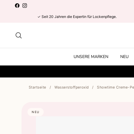
Direkt zum Inhalt
Facebook
Instagram
✓ Seit 20 Jahren die Expertin für Lockenpflege.
Suchen
UNSERE MARKEN
NEU
Startseite
/
Wasserstoffperoxid
/
Showtime Creme-Pero
NEU