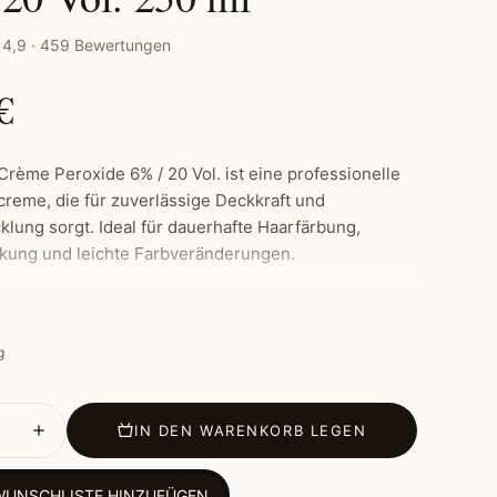
4,9 · 459 Bewertungen
€
rème Peroxide 6% / 20 Vol. ist eine professionelle
creme, die für zuverlässige Deckkraft und
klung sorgt. Ideal für dauerhafte Haarfärbung,
ung und leichte Farbveränderungen.
male:
g
20 Vol.) Wasserstoffperoxid zur dauerhaften
bung und Grauabdeckung
, stabile Formel für gleichmäßiges Mischen ohne
IN DEN WARENKORB LEGEN
eistet gleichmäßige und vorhersehbare
WUNSCHLISTE HINZUFÜGEN