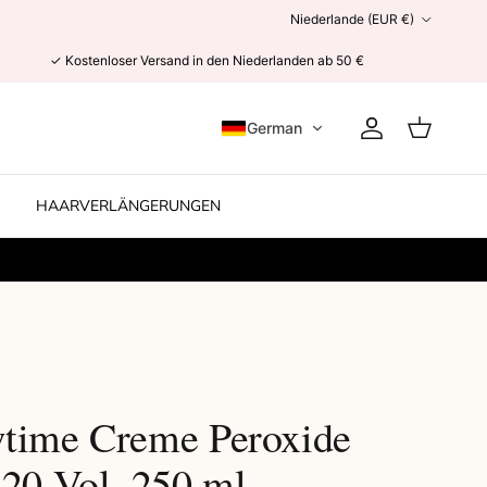
Land/Region
Niederlande (EUR €)
✓ Kostenloser Versand in den Niederlanden ab 50 €
German
Konto
Einkaufswag
HAARVERLÄNGERUNGEN
E
time Creme Peroxide
 20 Vol. 250 ml