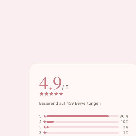
4.9
/ 5
Basierend auf 459 Bewertungen
5
86 %
4
10%
3
3%
2
1%