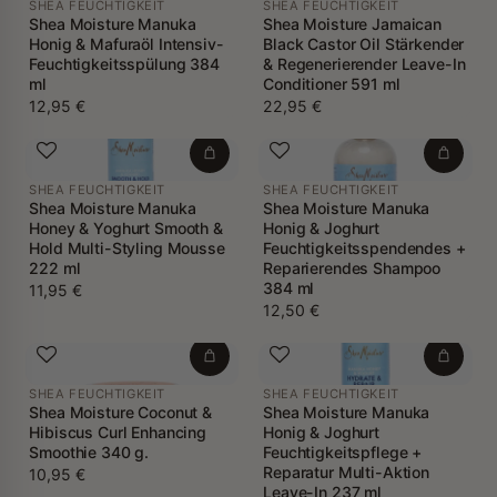
SHEA FEUCHTIGKEIT
SHEA FEUCHTIGKEIT
Shea Moisture Manuka
Shea Moisture Jamaican
Honig & Mafuraöl Intensiv-
Black Castor Oil Stärkender
Feuchtigkeitsspülung 384
& Regenerierender Leave-In
ml
Conditioner 591 ml
12,95 €
22,95 €
SHEA FEUCHTIGKEIT
SHEA FEUCHTIGKEIT
Shea Moisture Manuka
Shea Moisture Manuka
Honey & Yoghurt Smooth &
Honig & Joghurt
Hold Multi-Styling Mousse
Feuchtigkeitsspendendes +
222 ml
Reparierendes Shampoo
384 ml
11,95 €
12,50 €
SHEA FEUCHTIGKEIT
SHEA FEUCHTIGKEIT
Shea Moisture Coconut &
Shea Moisture Manuka
Hibiscus Curl Enhancing
Honig & Joghurt
Smoothie 340 g.
Feuchtigkeitspflege +
Reparatur Multi-Aktion
10,95 €
Leave-In 237 ml