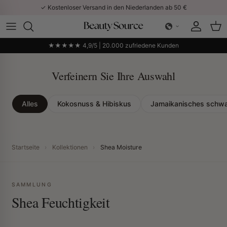
Direkt zum Inhalt
✓ Kostenloser Versand in den Niederlanden ab 50 €
Konto
Ein
★★★★★ 4,9/5 | 20.000 zufriedene Kunden
Verfeinern Sie Ihre Auswahl
Alles
Kokosnuss & Hibiskus
Jamaikanisches schwa
Startseite
›
Kollektionen
›
Shea Moisture
SAMMLUNG
Shea Feuchtigkeit