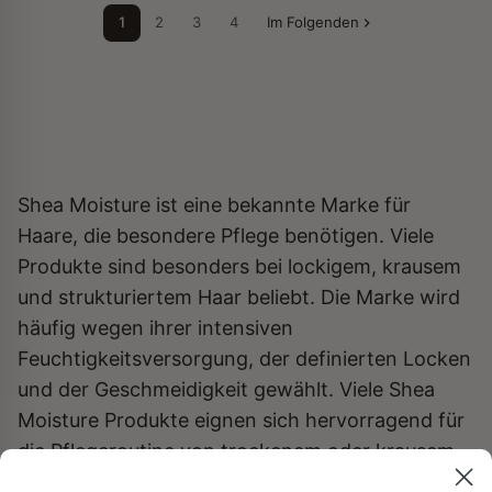
1
2
3
4
Im Folgenden
Shea Moisture ist eine bekannte Marke für
Haare, die besondere Pflege benötigen. Viele
Produkte sind besonders bei lockigem, krausem
und strukturiertem Haar beliebt. Die Marke wird
häufig wegen ihrer intensiven
Feuchtigkeitsversorgung, der definierten Locken
und der Geschmeidigkeit gewählt. Viele Shea
Moisture Produkte eignen sich hervorragend für
die Pflegeroutine von trockenem oder krausem
Haar. Dazu gehören Cremes, Gels, Shampoos