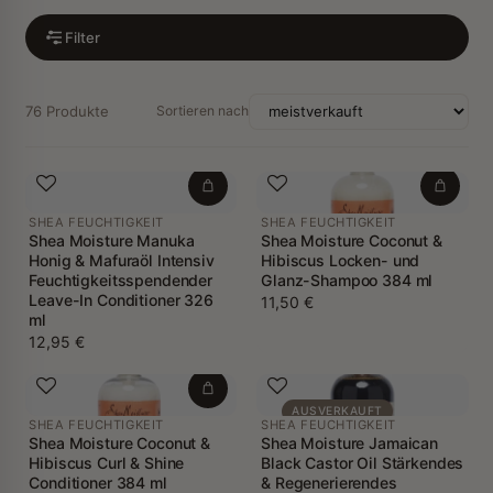
Filter
76 Produkte
Sortieren nach
SHEA FEUCHTIGKEIT
SHEA FEUCHTIGKEIT
Shea Moisture Manuka
Shea Moisture Coconut &
Honig & Mafuraöl Intensiv
Hibiscus Locken- und
Feuchtigkeitsspendender
Glanz-Shampoo 384 ml
Leave-In Conditioner 326
11,50 €
ml
12,95 €
AUSVERKAUFT
SHEA FEUCHTIGKEIT
SHEA FEUCHTIGKEIT
Shea Moisture Coconut &
Shea Moisture Jamaican
Hibiscus Curl & Shine
Black Castor Oil Stärkendes
Conditioner 384 ml
& Regenerierendes