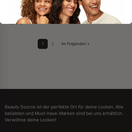
DIE MÄHNENWAHL
DIE MÄHNENWAHL
The Mane Choice Heavenly
The Mane Choice Heavenly
Halo Weichspülmilch 237
Halo Shampoo 237 ml
ml
16,95 €
17,95 €
1
2
Im Folgenden
Beauty Source ist der perfekte Ort für deine Locken. Alle
beliebten und Must-have-Marken sind bei uns erhältlich.
Verwöhne deine Locken!