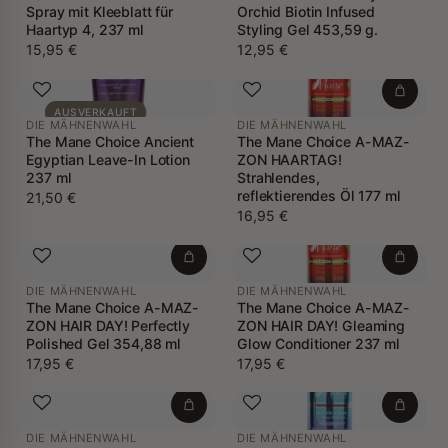
Spray mit Kleeblatt für
Orchid Biotin Infused
Haartyp 4, 237 ml
Styling Gel 453,59 g.
15,95 €
12,95 €
AUSVERKAUFT
DIE MÄHNENWAHL
DIE MÄHNENWAHL
The Mane Choice Ancient
The Mane Choice A-MAZ-
Egyptian Leave-In Lotion
ZON HAARTAG!
237 ml
Strahlendes,
reflektierendes Öl 177 ml
21,50 €
16,95 €
DIE MÄHNENWAHL
DIE MÄHNENWAHL
The Mane Choice A-MAZ-
The Mane Choice A-MAZ-
ZON HAIR DAY! Perfectly
ZON HAIR DAY! Gleaming
Polished Gel 354,88 ml
Glow Conditioner 237 ml
17,95 €
17,95 €
DIE MÄHNENWAHL
DIE MÄHNENWAHL