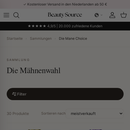
Direkt zum Inhalt
✓ Kostenloser Versand in den Niederlanden ab 50 €
Konto
Ein
★★★★★ 4,9/5 | 20.000 zufriedene Kunden
Startseite
›
Sammlungen
›
Die Mane Choice
SAMMLUNG
Die Mähnenwahl
Filter
30 Produkte
Sortieren nach