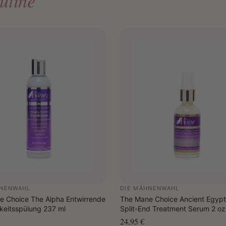
utine
Bei Be
Tipp:
Für optima
dem Tropic
oder der 
HNENWAHL
DIE MÄHNENWAHL
e Choice The Alpha Entwirrende
The Mane Choice Ancient Egypt
keitsspülung 237 ml
Split-End Treatment Serum 2 oz
24,95 €