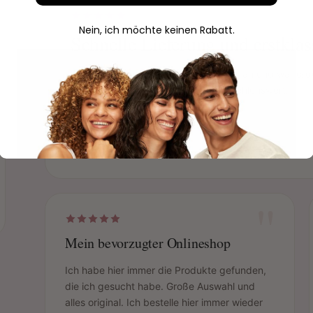
Nein, ich möchte keinen Rabatt.
Schnelle Lieferung und erstklas
Die Bestellung kam am nächsten Tag an und war orde
schnell und ist hilfsbereit. Sehr empfehlenswert!
Sophie
S
Verifizierter Kauf
"
Mein bevorzugter Onlineshop
Ich habe hier immer die Produkte gefunden,
die ich gesucht habe. Große Auswahl und
alles original. Ich bestelle hier immer wieder