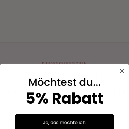
KUNDENREZENSIONEN
Von Tausenden von
Möchtest du...
Lockenliebhabern
geliebt
5% Rabatt
Echte Erfahrungsberichte von verifizierten Kunden.
Ja, das möchte ich.