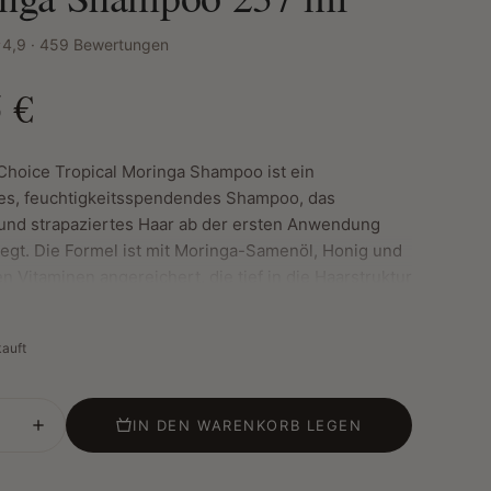
4,9 · 459 Bewertungen
 €
hoice Tropical Moringa Shampoo ist ein
ges, feuchtigkeitsspendendes Shampoo, das
und strapaziertes Haar ab der ersten Anwendung
flegt. Die Formel ist mit Moringa-Samenöl, Honig und
n Vitaminen angereichert, die tief in die Haarstruktur
, Feuchtigkeit spenden, Frizz reduzieren und die
 Haargesundheit verbessern. Das Shampoo reinigt
kauft
 ohne das Haar auszutrocknen, stärkt die Haarfasern
Haarbruch und Haarausfall zu minimieren.
IN DEN WARENKORB LEGEN
merkmale: