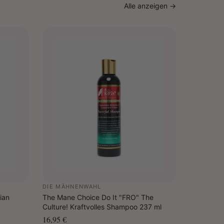
darf wiederholen.
Alle anzeigen →
le Ergebnisse verwenden Sie es in Kombination mit
al Moringa Rinse-Out oder Leave-In Conditioner
passenden Haarmaske.
DIE MÄHNENWAHL
ian
The Mane Choice Do It "FRO" The
Culture! Kraftvolles Shampoo 237 ml
16,95 €