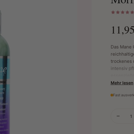
11,95
Das Mane C
reichhalti
trockenes 
intensiv p
essenzielle
eindringen
Mehr lesen
allgemeine
Fast ausver
gründlich,
und hilft, 
Haupt