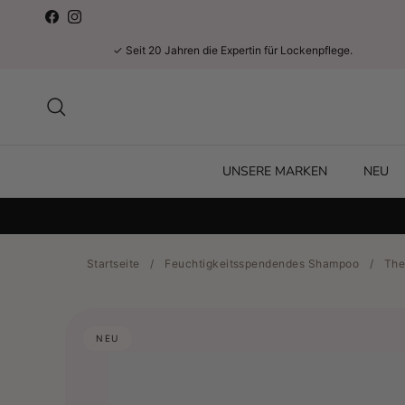
Direkt zum Inhalt
Facebook
Instagram
✓ Seit 20 Jahren die Expertin für Lockenpflege.
Suchen
UNSERE MARKEN
NEU
Startseite
/
Feuchtigkeitsspendendes Shampoo
/
The
NEU