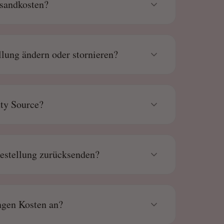
rsandkosten?
lung ändern oder stornieren?
uty Source?
estellung zurücksenden?
ngen Kosten an?