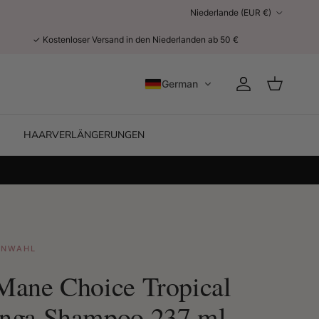
Land/Region
Niederlande (EUR €)
✓ Kostenloser Versand in den Niederlanden ab 50 €
German
Konto
Einkaufswag
HAARVERLÄNGERUNGEN
ENWAHL
Mane Choice Tropical
nga Shampoo 237 ml