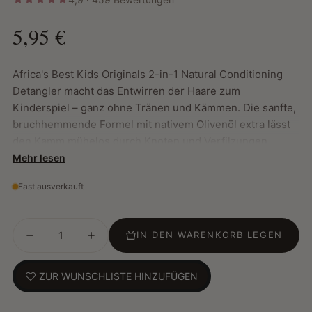
5,95 €
Africa's Best Kids Originals 2-in-1 Natural Conditioning
Detangler macht das Entwirren der Haare zum
Kinderspiel – ganz ohne Tränen und Kämmen. Die sanfte,
bruchhemmende Formel mit nativem Olivenöl extra lässt
den Kamm mühelos durch Knoten und Verfilzungen
gleiten. Ob naturbelassen, strukturiert oder chemisch
Mehr lesen
geglättet – dieser 2-in-1 Conditioner macht
Fast ausverkauft
widerspenstiges Haar geschmeidig, spendet intensive
Feuchtigkeit und schützt vor Haarbruch.
IN DEN WARENKORB LEGEN
Hauptmerkmale:
Macht widerspenstiges Haar mühelos weich und
ZUR WUNSCHLISTE HINZUFÜGEN
entwirrt es.
Schützt das Haar vor Haarbruch und Schäden