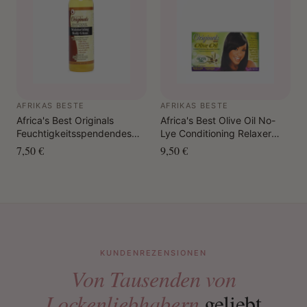
AFRIKAS BESTE
AFRIKAS BESTE
Africa's Best Originals
Africa's Best Olive Oil No-
Feuchtigkeitsspendendes
Lye Conditioning Relaxer
Körperglanz-Pflegespray
System (Regular) (1
7,50 €
9,50 €
355 ml
vollständige Anwendung)
KUNDENREZENSIONEN
Von Tausenden von
Lockenliebhabern
geliebt