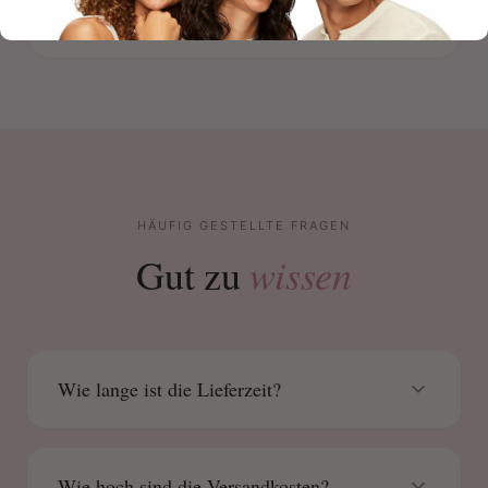
S
Verifizierter Kauf
HÄUFIG GESTELLTE FRAGEN
wissen
Gut zu
Wie lange ist die Lieferzeit?
Wie hoch sind die Versandkosten?