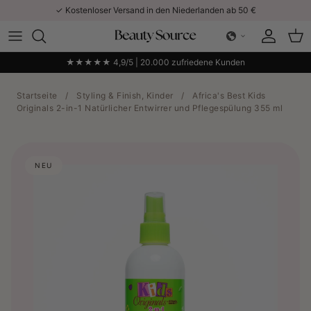
Direkt zum Inhalt
✓ Kostenloser Versand in den Niederlanden ab 50 €
Konto
Ein
★★★★★ 4,9/5 | 20.000 zufriedene Kunden
Startseite
/
Styling & Finish, Kinder
/
Africa's Best Kids
Originals 2-in-1 Natürlicher Entwirrer und Pflegespülung 355 ml
NEU