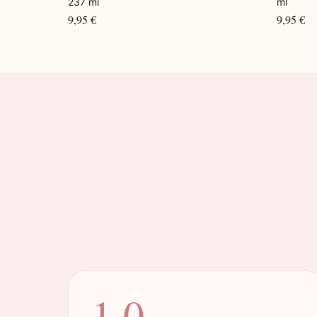
237 ml
ml
9,95 €
9,95 €
1.0