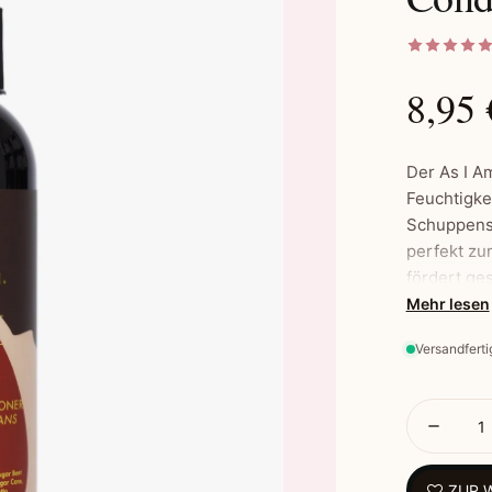
8,95 
Der As I A
Feuchtigke
Schuppensc
perfekt zu
fördert ge
im nassen 
Mehr lesen
Schuppenbi
Versandferti
Naturlocke
Hauptmerk
Sheabutt
ZUR 