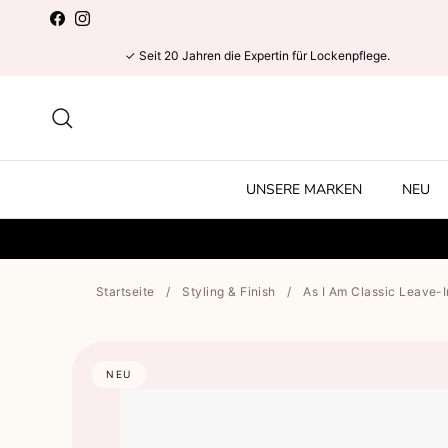
Direkt zum Inhalt
Facebook
Instagram
✓ Seit 20 Jahren die Expertin für Lockenpflege.
Suchen
UNSERE MARKEN
NEU
Startseite
/
Styling & Finish
/
As I Am Classic Leave-I
NEU