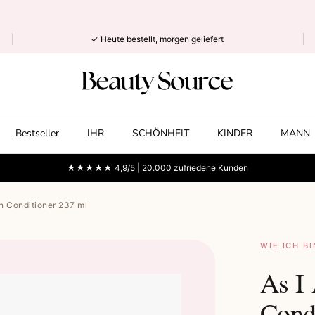
✓ Heute bestellt, morgen geliefert
Bestseller
IHR
SCHÖNHEIT
KINDER
MANN
★★★★★ 4,9/5 | 20.000 zufriedene Kunden
n Conditioner 237 ml
WIE ICH BI
As I
Cond