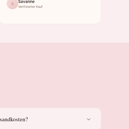
Savanne
S
Verifizierter Kauf
rsandkosten?