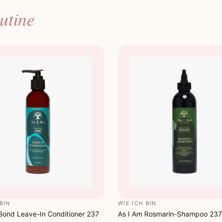
utine
Freuen Sie 
kämmbares H
BIN
WIE ICH BIN
Bond Leave-In Conditioner 237
As I Am Rosmarin-Shampoo 237