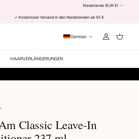
Land/Region
Niederlande (EUR €)
✓ Kostenloser Versand in den Niederlanden ab 50 €
German
Konto
Einkaufswag
HAARVERLÄNGERUNGEN
N
 Am Classic Leave-In
itioner 237 ml