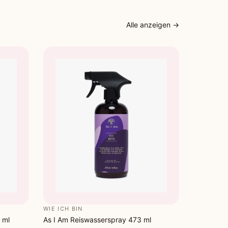
Alle anzeigen →
sich auf weicheres, glatteres und leichter
aar, das für jeden Style bereit ist!
WIE ICH BIN
 ml
As I Am Reiswasserspray 473 ml