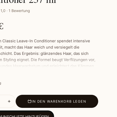
1,0 · 1 Bewertung
€
m Classic Leave-In Conditioner spendet intensive
it, macht das Haar weich und versiegelt die
hicht. Das Ergebnis: glänzendes Haar, das sich
m Styling eignet. Die Formel beugt Verfilzungen vor,
sundes Haarwachstum und erleichtert das Kämmen
Zustand. Ideal vor Gels und Cremes, verhindert er
ldung und Verhärtung des Haares, sodass Ihre
g
n geschmeidig und schwungvoll bleiben.
IN DEN WARENKORB LEGEN
male:
er: Spendet intensive Feuchtigkeit, reduziert Frizz,
WUNSCHLISTE HINZUFÜGEN