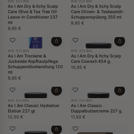
WIE ICH BIN
WIE ICH BIN
As I Am Dry & Itchy Scalp
As I Am Dry & Itchy Scalp
Care Olive & Tea Tree Oil
Care Oliven- & Teebaumöl-
Leave-In Conditioner 237
Schuppenspülung 355 ml
ml
9,95 €
9,95 €
WIE ICH BIN
WIE ICH BIN
As I Am Trockene &
As I Am Dry & Itchy Scalp
Juckende Kopfhautpflege
Care Cowash 454 g.
Schuppenölbehandlung 120
10,95 €
ml
9,95 €
WIE ICH BIN
WIE ICH BIN
As I Am Classic Hydration
As I Am Classic
Elation 227 gr.
Doppelbuttercreme 227 g.
12,50 €
11,50 €