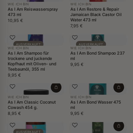
WIE ICH BIN
WIE ICH BIN
As I Am Reiswasserspray
As I Am Restore & Repair
473 ml
Jamaican Black Castor Oil
Water 473 ml
10,95 €
7,95 €
AUSVERKAUFT
AUSVERKAUFT
WIE ICH BIN
WIE ICH BIN
As I Am Shampoo für
As I Am Bond Shampoo 237
trockene und juckende
ml
Kopfhaut mit Oliven- und
9,95 €
Teebaumöl, 355 ml
9,95 €
WIE ICH BIN
WIE ICH BIN
As I Am Classic Coconut
As I Am Bond Wasser 475
Cowash 454 g.
ml
8,95 €
9,95 €
AUSVERKAUFT