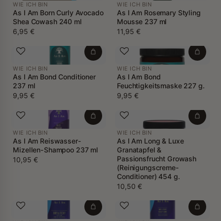
WIE ICH BIN
WIE ICH BIN
As I Am Born Curly Avocado
As I Am Rosemary Styling
Shea Cowash 240 ml
Mousse 237 ml
6,95 €
11,95 €
WIE ICH BIN
WIE ICH BIN
As I Am Bond Conditioner
As I Am Bond
237 ml
Feuchtigkeitsmaske 227 g.
9,95 €
9,95 €
WIE ICH BIN
WIE ICH BIN
As I Am Reiswasser-
As I Am Long & Luxe
Mizellen-Shampoo 237 ml
Granatapfel &
Passionsfrucht Growash
10,95 €
(Reinigungscreme-
Conditioner) 454 g.
10,50 €