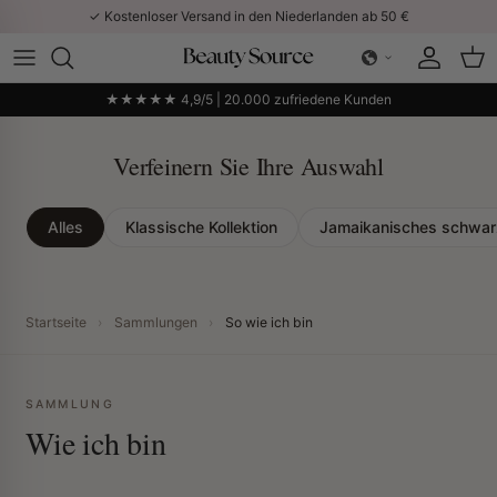
Direkt zum Inhalt
✓ Kostenloser Versand in den Niederlanden ab 50 €
Konto
Ein
★★★★★ 4,9/5 | 20.000 zufriedene Kunden
Verfeinern Sie Ihre Auswahl
Alles
Klassische Kollektion
Jamaikanisches schwarz
Startseite
›
Sammlungen
›
So wie ich bin
SAMMLUNG
Wie ich bin