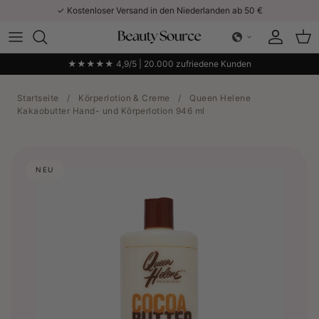
Direkt zum Inhalt
✓ Kostenloser Versand in den Niederlanden ab 50 €
Konto
Ein
★★★★★ 4,9/5 | 20.000 zufriedene Kunden
Startseite
/
Körperlotion & Creme
/
Queen Helene
Kakaobutter Hand- und Körperlotion 946 ml
NEU