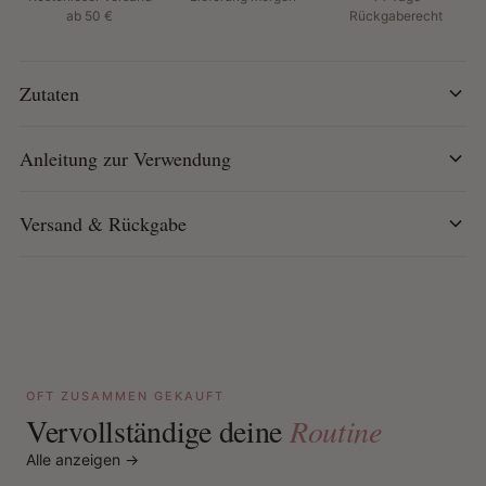
Anleitung:
ab 50 €
Rückgaberecht
Großzügig in Hände, Gesicht oder Körper einmassieren.
Zutaten
Anleitung zur Verwendung
Versand & Rückgabe
OFT ZUSAMMEN GEKAUFT
Vervollständige deine
Routine
Alle anzeigen →