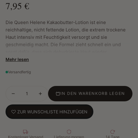
7,95 €
Die Queen Helene Kakaobutter-Lotion ist eine
reichhaltige, nicht fettende Lotion, die extrem trockene
Haut intensiv mit Feuchtigkeit versorgt und sie
geschmeidig macht. Die Formel zieht schnell ein und
sorgt dafür, dass sich dehydrierte Haut wieder
geschmeidig und angenehm anfühlt.
Mehr lesen
Versandfertig
Hauptmerkmale:
Beruhigt und pflegt dehydrierte, trockene Haut
IN DEN WARENKORB LEGEN
Reichhaltige, schnell einziehende Formel mit
Kakaobutter
Ideal für die tägliche Anwendung an Händen und
ZUR WUNSCHLISTE HINZUFÜGEN
Körper
Hinterlässt die Haut weich, glatt und hydratisiert.
Kostenloser Versand
Lieferung morgen
14 Tage