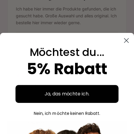
Ich habe hier immer die Produkte gefunden, die ich
gesucht habe. Große Auswahl und alles original. Ich
bestelle hier immer wieder gerne.
Aidan
A
Möchtest du...
Verifizierter Kauf
5% Rabatt
"
Schöne Erfahrung
Ja, das möchte ich.
Übersichtliche Website, einfache Bestellung und
ansprechende Verpackung. Gerne wieder.
Nein, ich möchte keinen Rabatt.
Savanne
S
Verifizierter Kauf