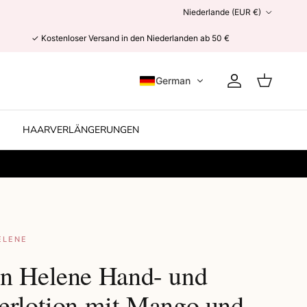
Land/Region
Niederlande (EUR €)
✓ Kostenloser Versand in den Niederlanden ab 50 €
German
Konto
Einkaufswag
HAARVERLÄNGERUNGEN
ELENE
n Helene Hand- und
erlotion mit Mango und