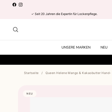
Direkt zum Inhalt
Facebook
Instagram
✓ Seit 20 Jahren die Expertin für Lockenpflege.
Suchen
UNSERE MARKEN
NEU
Startseite
/
Queen Helene Mango & Kakaobutter Hand- u
NEU