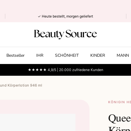
✓ Heute bestellt, morgen geliefert
Bestseller
IHR
SCHÖNHEIT
KINDER
MANN
★★★★★ 4,9/5 | 20.000 zufriedene Kunden
nd Körperlotion 946 ml
KÖNIGIN H
Quee
Körp