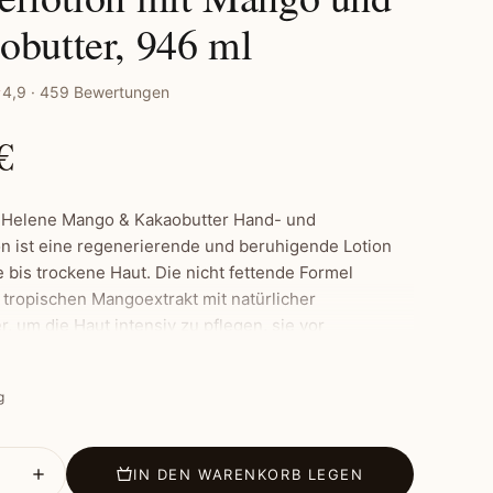
obutter, 946 ml
4,9 · 459 Bewertungen
€
 Helene Mango & Kakaobutter Hand- und
on ist eine regenerierende und beruhigende Lotion
 bis trockene Haut. Die nicht fettende Formel
 tropischen Mangoextrakt mit natürlicher
, um die Haut intensiv zu pflegen, sie vor
itsverlust zu schützen und sie seidig-weich zu
g
male:
IN DEN WARENKORB LEGEN