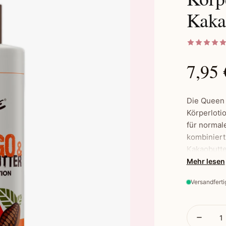
Kaka
7,95 
Die Queen
Körperloti
für normale
kombiniert
Kakaobutter
Feuchtigke
Mehr lesen
machen.
Versandferti
Hauptmerk