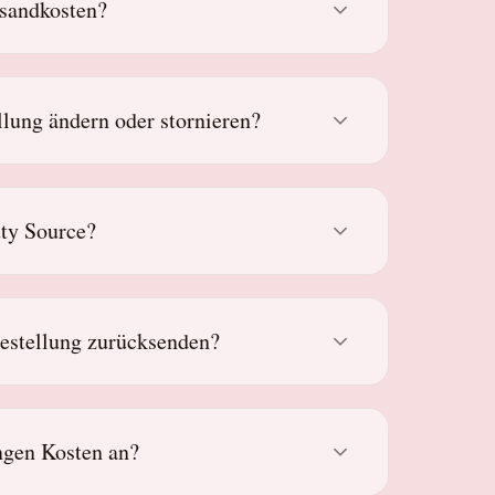
rsandkosten?
lung ändern oder stornieren?
uty Source?
estellung zurücksenden?
ngen Kosten an?