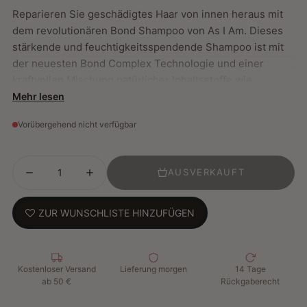
Reparieren Sie geschädigtes Haar von innen heraus mit
dem revolutionären Bond Shampoo von As I Am. Dieses
stärkende und feuchtigkeitsspendende Shampoo ist mit
der neuesten Bond Complex Technologie und einer
kraftvollen Mischung natürlicher Inhaltsstoffe wie
Moringa, Amla und Ceramiden angereichert. Die Formel
Mehr lesen
reinigt Ihr Haar sanft, ohne es auszutrocknen, und
Vorübergehend nicht verfügbar
repariert gleichzeitig durch Hitze, chemische
Behandlungen oder übermäßiges Styling geschädigte
Haarstrukturen.
AUSVERKAUFT
Die fortschrittliche Technologie dringt tief in die
ZUR WUNSCHLISTE HINZUFÜGEN
Haarfasern ein, um gebrochene Verbindungen zu
reparieren, die Elastizität zu verbessern und Haarbruch
drastisch zu reduzieren. Das Ergebnis: kräftigeres,
Kostenloser Versand
Lieferung morgen
14 Tage
glänzenderes und gesünder aussehendes Haar – schon
ab 50 €
Rückgaberecht
ab der ersten Haarwäsche. Ideal für lockiges,