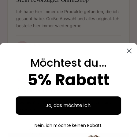
Ich habe hier immer die Produkte gefunden, die ich
gesucht habe. Große Auswahl und alles original. Ich
bestelle hier immer wieder gerne.
Aidan
A
Verifizierter Kauf
Möchtest du...
"
5% Rabatt
Schöne Erfahrung
Übersichtliche Website, einfache Bestellung und
Ja, das möchte ich.
ansprechende Verpackung. Gerne wieder.
Nein, ich möchte keinen Rabatt.
Savanne
S
Verifizierter Kauf