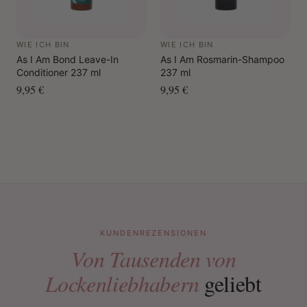
Styling
: Verwenden Sie Ihre Finger, eine Bürste oder
eine Konturenbürste, um das Produkt im Haar zu
verteilen und es zu glätten.
WIE ICH BIN
WIE ICH BIN
Verstärkung
: Für extra Halt können Sie mehrere Schichten
As I Am Bond Leave-In
As I Am Rosmarin-Shampoo
auftragen.
Conditioner 237 ml
237 ml
Verwendungszweck
:
9,95 €
9,95 €
Nach hinten gekämmte Frisuren
Babykaninchen und Ränder
Glatte Trennlinien
Perückenapplikation
Frizz-Kontrolle
KUNDENREZENSIONEN
Von Tausenden von
Lockenliebhabern
geliebt