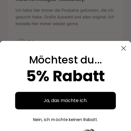
Ich habe hier immer die Produkte gefunden, die ich
gesucht habe. Große Auswahl und alles original. Ich
bestelle hier immer wieder gerne.
Aidan
A
Verifizierter Kauf
Möchtest du...
"
5% Rabatt
Schöne Erfahrung
Übersichtliche Website, einfache Bestellung und
Ja, das möchte ich.
ansprechende Verpackung. Gerne wieder.
Nein, ich möchte keinen Rabatt.
Savanne
S
Verifizierter Kauf