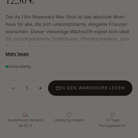
Der As I Am Rosemary Wax Stick ist das absolute Must-
have für alle, die sich unkomplizierte, elegante Frisuren
wünschen. Dieser vielseitige Wachsstift eignet sich ideal
für zurückgekämmte Duttfrisuren, Pferdeschwänze, zum
Bändigen abstehender Babyhaare und zum Definieren
des Scheitels. Dank der innovativen Formel mit 10 %
Mehr lesen
Rosmarinöl, Biotin, Pfefferminze, Melatonin, Sägepalme
Versandfertig
und Biotinoyl-Tripeptid bietet dieses Produkt nicht nur
Stylingkontrolle, sondern pflegt das Haar auch aktiv und
regt das Haarwachstum an.
IN DEN WARENKORB LEGEN
Ob Sie abstehende Härchen bändigen, Ihre Haarspitzen
glätten oder Ihre Perücke perfekt stylen möchten – dieser
Stick erledigt alles, ohne zu kleben, zu verklumpen oder
Kostenloser Versand
Lieferung morgen
14 Tage
ab 50 €
Rückgaberecht
auszutrocknen. Leicht und dennoch fest genug für
langanhaltenden Halt.