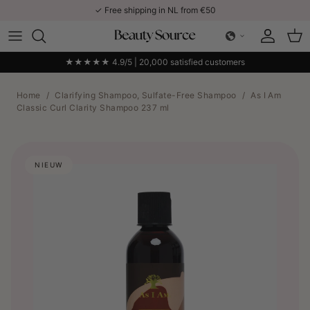
Skip to content
✓ Free shipping in NL from €50
Account
Car
★★★★★ 4.9/5 | 20,000 satisfied customers
Home
/
Clarifying Shampoo, Sulfate-Free Shampoo
/
As I Am
Classic Curl Clarity Shampoo 237 ml
NIEUW