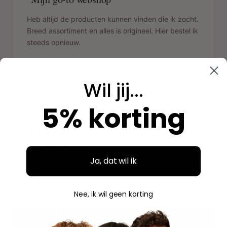
Heb altijd de producten kunnen vinden die ik zocht.
Breed assortiment en alles is origineel. Hier bestel ik
steeds opnieuw.
Aidan
A
Wil jij...
Geverifieerde aankoop
5% korting
"
"Fijne ervaring"
Ja, dat wil ik
Duidelijke website, makkelijk bestellen en mooie
verpakking. Volgende keer weer.
Nee, ik wil geen korting
Savannah
S
Geverifieerde aankoop