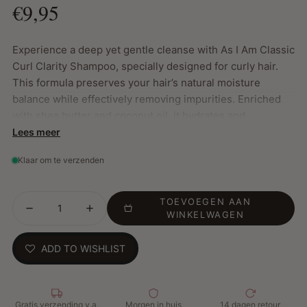
€9,95
Experience a deep yet gentle cleanse with As I Am Classic
Curl Clarity Shampoo, specially designed for curly hair.
This formula preserves your hair’s natural moisture
balance while effectively removing impurities. Enriched
with shea butter and coconut oil, it hydrates and
strengthens your hair, leaving it smoother, more
Lees meer
manageable and radiant. Ideal for color-treated hair and
Klaar om te verzenden
perfect for easily detangling curls.
Key Features:
TOEVOEGEN AAN
Shea Butter: Deeply hydrates, reduces frizz and
WINKELWAGEN
protects against environmental damage
Coconut Oil: Strengthens, hydrates and improves scalp
ADD TO WISHLIST
health
Removes dirt, sebum and product build-up without
compromising the natural moisture balance
Gratis verzending v.a.
Morgen in huis
14 dagen retour