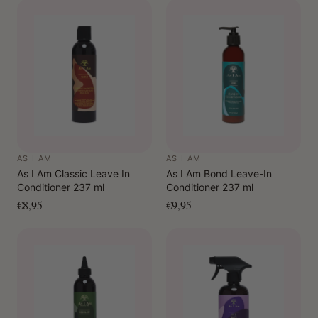
Conditioner after shampooing.
Leave your curls feeling fresh, soft and perfectly manageable
with this cleansing and caring shampoo!
AS I AM
AS I AM
As I Am Classic Leave In
As I Am Bond Leave-In
Conditioner 237 ml
Conditioner 237 ml
€8,95
€9,95